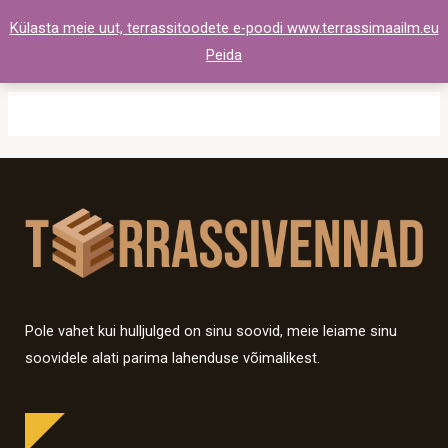
Skip
Külasta meie uut, terrassitoodete e-poodi www.terrassimaailm.eu
to
Peida
content
Pole vahet kui hulljulged on sinu soovid, meie leiame sinu
soovidele alati parima lahenduse võimalikest.