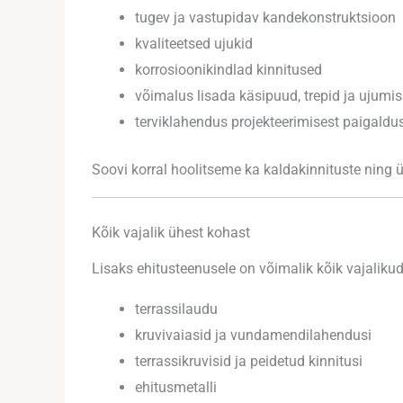
tugev ja vastupidav kandekonstruktsioon
kvaliteetsed ujukid
korrosioonikindlad kinnitused
võimalus lisada käsipuud, trepid ja ujumis
terviklahendus projekteerimisest paigaldu
Soovi korral hoolitseme ka kaldakinnituste ning 
Kõik vajalik ühest kohast
Lisaks ehitusteenusele on võimalik kõik vajalikud
terrassilaudu
kruvivaiasid ja vundamendilahendusi
terrassikruvisid ja peidetud kinnitusi
ehitusmetalli