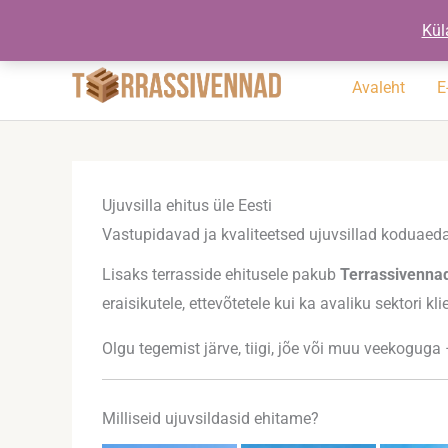
Skip
+372 5194 3553
jarmo@terrassiv
Kül
to
content
Avaleht
E
Ujuvsilla ehitus üle Eesti
Vastupidavad ja kvaliteetsed ujuvsillad koduaeda
Lisaks terrasside ehitusele pakub
Terrassivenna
eraisikutele, ettevõtetele kui ka avaliku sektori kli
Olgu tegemist järve, tiigi, jõe või muu veekoguga
Milliseid ujuvsildasid ehitame?