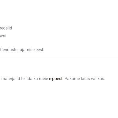
redelid
seni
ühenduste rajamise eest.
 materjalid tellida ka meie
e-poest
. Pakume laias valikus: