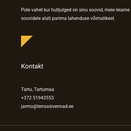
Pole vahet kui hulljulged on sinu soovid, meie leiame
soovidele alati parima lahenduse võimalikest.
Kontakt
Tartu, Tartumaa
+372 51943553
jarmo@terrassivennad.ee