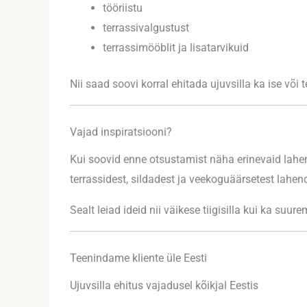
tööriistu
terrassivalgustust
terrassimööblit ja lisatarvikuid
Nii saad soovi korral ehitada ujuvsilla ka ise või
Vajad inspiratsiooni?
Kui soovid enne otsustamist näha erinevaid lahe
terrassidest, sildadest ja veekoguäärsetest lahen
Sealt leiad ideid nii väikese tiigisilla kui ka suu
Teenindame kliente üle Eesti
Ujuvsilla ehitus vajadusel kõikjal Eestis