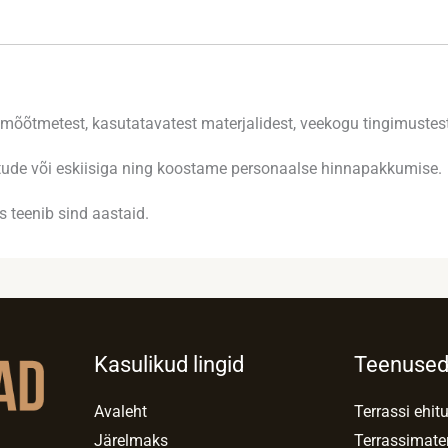
la mõõtmetest, kasutatavatest materjalidest, veekogu tingimustes
õtude või eskiisiga ning koostame personaalse hinnapakkumise.
 teenib sind aastaid.
Kasulikud lingid
Teenuse
Avaleht
Terrassi ehit
Järelmaks
Terrassimate