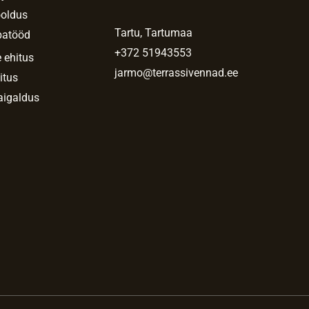
ooldus
Tartu, Tartumaa
patööd
+372 51943553
 ehitus
jarmo@terrassivennad.ee
itus
aigaldus