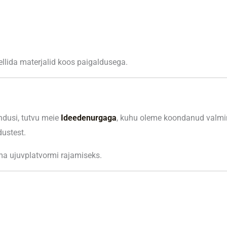
 tellida materjalid koos paigaldusega.
ndusi, tutvu meie
Ideedenurgaga
, kuhu oleme koondanud valminu
dustest.
rema ujuvplatvormi rajamiseks.