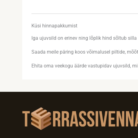
Küsi hinnapakkumist
Iga ujuvsild on erinev ning lõplik hind sõltub sil
Saada meile päring koos võimalusel piltide, mõ
Ehita oma veekogu äärde vastupidav ujuvsild, mis