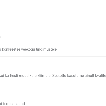
a
ng konkreetse veekogu tingimustele.
 kui ka Eesti muutlikule kliimale. Seetõttu kasutame ainult kvali
d terrassilauad