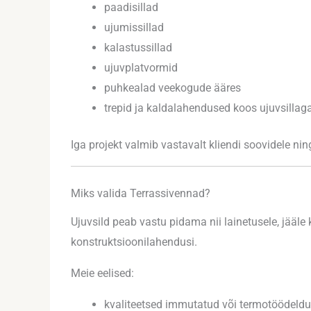
paadisillad
ujumissillad
kalastussillad
ujuvplatvormid
puhkealad veekogude ääres
trepid ja kaldalahendused koos ujuvsillag
Iga projekt valmib vastavalt kliendi soovidele ni
Miks valida Terrassivennad?
Ujuvsild peab vastu pidama nii lainetusele, jääle
konstruktsioonilahendusi.
Meie eelised:
kvaliteetsed immutatud või termotöödeldu