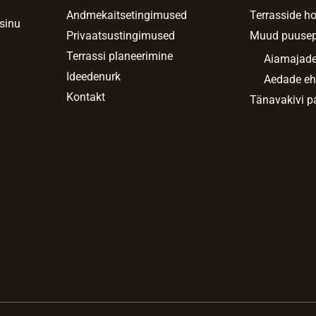
Andmekaitsetingimused
Terrasside h
 sinu
Privaatsustingimused
Muud puuse
Terrassi planeerimine
Aiamajade
Ideedenurk
Aedade eh
Kontakt
Tänavakivi p