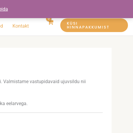
eida
KÜSI
öd
Kontakt
HINNAPAKKUMIST
ti. Valmistame vastupidavaid ujuvsildu nii
 ka eelarvega.