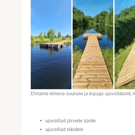
Ehitame erineva suuruse ja kujuga ujuvsildasid, n
ujuvsillad järvede äärde
ujuvsillad tiikidele