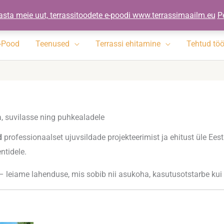
ennad.ee
asta meie uut, terrassitoodete e-poodi www.terrassimaailm.eu
P
-Pood
Teenused
Terrassi ehitamine
Tehtud tö
, suvilasse ning puhkealadele
d
professionaalset ujuvsildade projekteerimist ja ehitust üle Ees
entidele.
 – leiame lahenduse, mis sobib nii asukoha, kasutusotstarbe kui