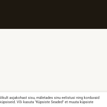
kult asjakohast sisu, mäletades sinu eelistusi ning korduvaid
 küpsiseid. Või kasuta "Küpsiste Seaded" et muuta küpsiste