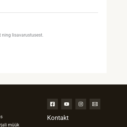
t ning lisavarustusest.
d
us
Kontakt
rjali müük