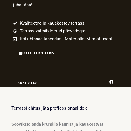
juba täna!
Kvaliteetne ja kauakestev terrass
Terrass valmib loetud päevadega*
Kõik hinnas lahendus - Materjalist-viimistluseni.
MEIE TEENUSED
F
KERI ALLA
a
c
e
b
o
o
Terrassi ehitus jäta proffessionaalidele
k
Sooviksid enda krundile kaunist ja kauakestvat