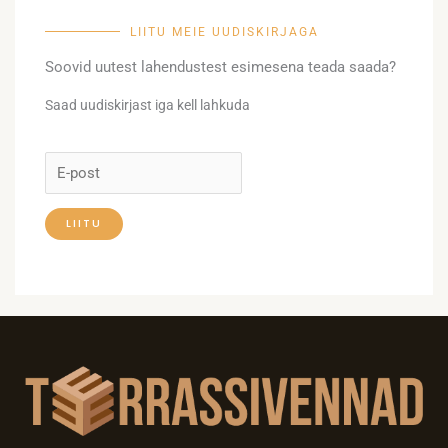
LIITU MEIE UUDISKIRJAGA
Soovid uutest lahendustest esimesena teada saada?
Saad uudiskirjast iga kell lahkuda
LIITU