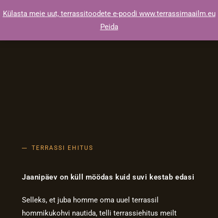
Skip
Külasta meie uut, terrassitoodete e-poodi www.terrassimaailm.eu
to
Peida
content
TERRASSI EHITUS
Jaanipäev on küll möödas kuid suvi kestab edasi
Selleks, et juba homme oma uuel terrassil
hommikukohvi nautida, telli terrassiehitus meilt