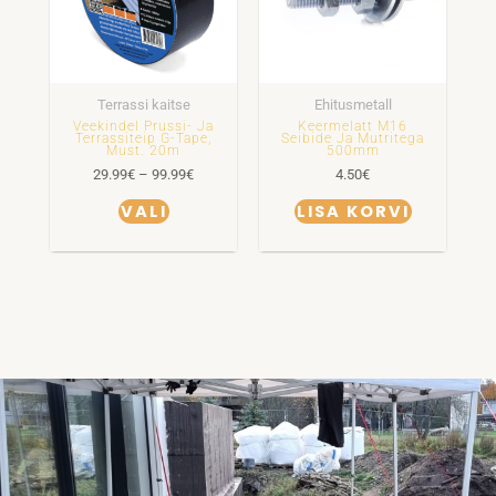
varianti.
Valikuid
saab
Terrassi kaitse
Ehitusmetall
teha
Veekindel Prussi- Ja
Keermelatt M16
Terrassiteip G-Tape,
Seibide Ja Mutritega
tootelehel.
Must. 20m
500mm
29.99
€
–
99.99
€
4.50
€
VALI
LISA KORVI