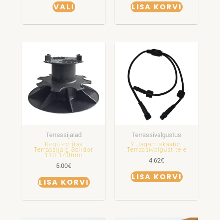
VALI
LISA KORVI
Terrassijalad
Terrassivalgustus
Reguleeritav
Y Jagamiskaabel
Terrassijalg Solidor
Terrassivalgustitele
110-140mm
4.62
€
5.00
€
LISA KORVI
LISA KORVI