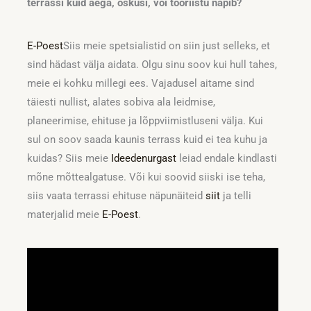
terrassi kuid aega, oskusi, või tööriistu napib?
E-Poest
Siis meie spetsialistid on siin just selleks, et
sind hädast välja aidata. Olgu sinu soov kui hull tahes,
meie ei kohku millegi ees. Vajadusel aitame sind
täiesti nullist, alates sobiva ala leidmise,
planeerimise, ehituse ja lõppviimistluseni välja. Kui
sul on soov saada kaunis terrass kuid ei tea kuhu ja
kuidas? Siis meie
Ideedenurgast
leiad endale kindlasti
mõne mõttealgatuse. Või kui soovid siiski ise teha,
siis vaata terrassi ehituse näpunäiteid
siit
ja telli
materjalid meie
E-Poest
.