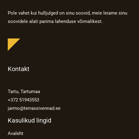
Pole vahet kui hulljulged on sinu soovid, meie leiame sinu
soovidele alati parima lahenduse võimalikest.
Kontakt
Tartu, Tartumaa
+372 51943553
jarmo@terrassivennad.ee
Kasulikud lingid
Avaleht