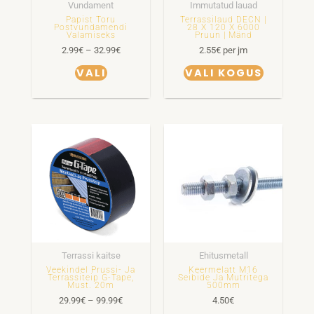
Vundament
Immutatud lauad
teha
Papist Toru
Terrassilaud DECN |
Postvundamendi
28 X 120 X 6000
tootelehel.
Valamiseks
Pruun | Mänd
2.99
€
–
32.99
€
2.55
€
per jm
VALI
VALI KOGUS
Hinnavahemik:
Sellel
29.99€
tootel
kuni
99.99€
on
mitu
varianti.
Valikuid
saab
Terrassi kaitse
Ehitusmetall
teha
Veekindel Prussi- Ja
Keermelatt M16
Terrassiteip G-Tape,
Seibide Ja Mutritega
tootelehel.
Must. 20m
500mm
29.99
€
–
99.99
€
4.50
€