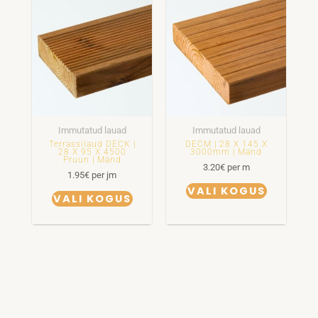
Immutatud lauad
Immutatud lauad
Terrassilaud DECK |
DECM | 28 X 145 X
28 X 95 X 4500
3000mm | Mänd
Pruun | Mänd
3.20
€
per m
1.95
€
per jm
VALI KOGUS
VALI KOGUS