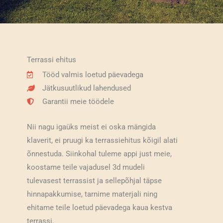
Terrassi ehitus
Tööd valmis loetud päevadega
Jätkusuutlikud lahendused
Garantii meie töödele
Nii nagu igaüks meist ei oska mängida
klaverit, ei pruugi ka terrassiehitus kõigil alati
õnnestuda. Siinkohal tuleme appi just meie,
koostame teile vajadusel 3d mudeli
tulevasest terrassist ja sellepõhjal täpse
hinnapakkumise, tarnime materjali ning
ehitame teile loetud päevadega kaua kestva
terrassi.