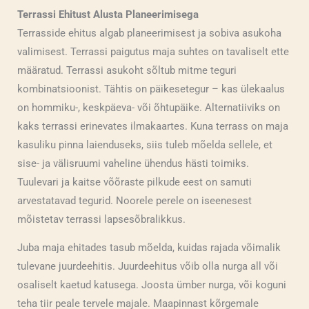
Terrassi Ehitust Alusta Planeerimisega
Terrasside ehitus algab planeerimisest ja sobiva asukoha
valimisest. Terrassi paigutus maja suhtes on tavaliselt ette
määratud. Terrassi asukoht sõltub mitme teguri
kombinatsioonist. Tähtis on päikesetegur – kas ülekaalus
on hommiku-, keskpäeva- või õhtupäike. Alternatiiviks on
kaks terrassi erinevates ilmakaartes. Kuna terrass on maja
kasuliku pinna laienduseks, siis tuleb mõelda sellele, et
sise- ja välisruumi vaheline ühendus hästi toimiks.
Tuulevari ja kaitse võõraste pilkude eest on samuti
arvestatavad tegurid. Noorele perele on iseenesest
mõistetav terrassi lapsesõbralikkus.
Juba maja ehitades tasub mõelda, kuidas rajada võimalik
tulevane juurdeehitis. Juurdeehitus võib olla nurga all või
osaliselt kaetud katusega. Joosta ümber nurga, või koguni
teha tiir peale tervele majale. Maapinnast kõrgemale