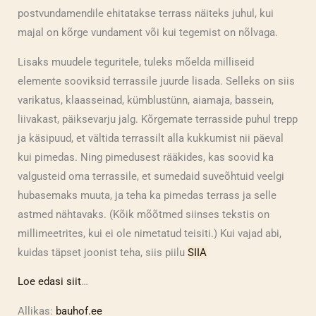
postvundamendile ehitatakse terrass näiteks juhul, kui
majal on kõrge vundament või kui tegemist on nõlvaga.
Lisaks muudele teguritele, tuleks mõelda milliseid
elemente sooviksid terrassile juurde lisada. Selleks on siis
varikatus, klaasseinad, kümblustünn, aiamaja, bassein,
liivakast, päiksevarju jalg. Kõrgemate terrasside puhul trepp
ja käsipuud, et vältida terrassilt alla kukkumist nii päeval
kui pimedas. Ning pimedusest rääkides, kas soovid ka
valgusteid oma terrassile, et sumedaid suveõhtuid veelgi
hubasemaks muuta, ja teha ka pimedas terrass ja selle
astmed nähtavaks.
(Kõik mõõtmed siinses tekstis on
millimeetrites, kui ei ole nimetatud teisiti.) Kui vajad abi,
kuidas täpset joonist teha, siis piilu
SIIA
Loe edasi siit
…
Allikas:
bauhof.ee