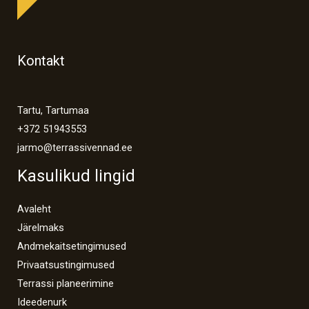
Kontakt
Tartu, Tartumaa
+372 51943553
jarmo@terrassivennad.ee
Kasulikud lingid
Avaleht
Järelmaks
Andmekaitsetingimused
Privaatsustingimused
Terrassi planeerimine
Ideedenurk