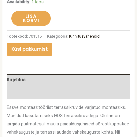
Availability:
1 laos
LISA
KORVI
Tootekood:
701515
Kategooria:
Kinnitusvahendid
Küsi pakkumist
Kirjeldus
Lisainfo
Essve montaažitööriist terrassikruvide varjatud montaažiks.
Mõeldud kasutamiseks HDS terrassikruvidega. Oluline on
järgida puitmaterjali müüja paigaldusjuhiseid sõrestikupostide
vahekauguste ja terrassilaudade vahekauguste kohta. Nii