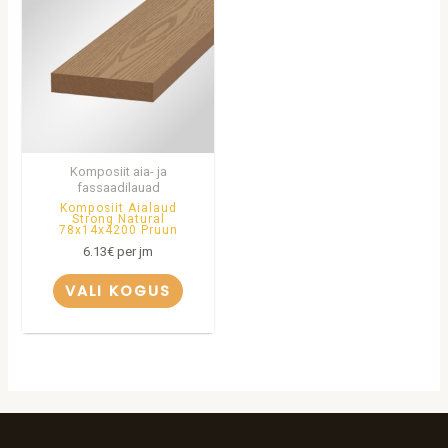
Komposiit aia- ja
fassaadilauad
Komposiit Aialaud
Strong Natural
78x14x4200 Pruun
6.13
€
per jm
VALI KOGUS