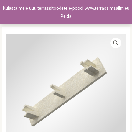
Skip
Külasta meie uut, terrassitoodete e-poodi www.terrassimaailm.eu
to
Peida
content
Aiakork
98x20
valge
kogus