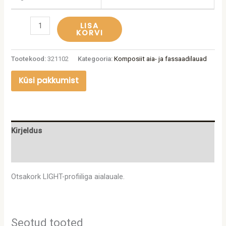
LISA
KORVI
Tootekood:
321102
Kategooria:
Komposiit aia- ja fassaadilauad
Küsi pakkumist
Kirjeldus
Lisainfo
Otsakork LIGHT-profiiliga aialauale.
Seotud tooted