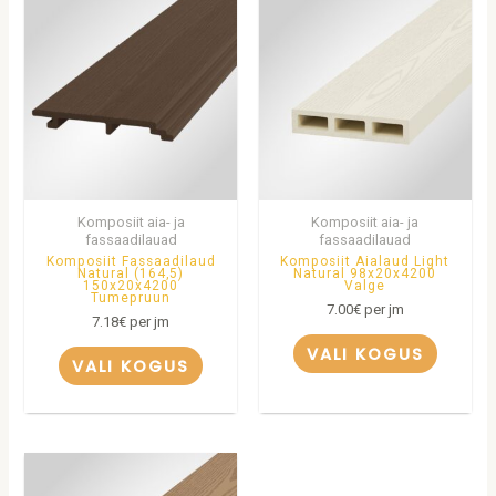
Komposiit aia- ja
Komposiit aia- ja
fassaadilauad
fassaadilauad
Komposiit Fassaadilaud
Komposiit Aialaud Light
Natural (164,5)
Natural 98x20x4200
150x20x4200
Valge
Tumepruun
7.00
€
per jm
7.18
€
per jm
VALI KOGUS
VALI KOGUS