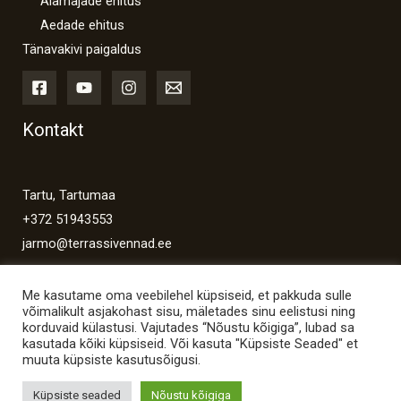
Aiamajade ehitus
Aedade ehitus
Tänavakivi paigaldus
Kontakt
Tartu, Tartumaa
+372 51943553
jarmo@terrassivennad.ee
Me kasutame oma veebilehel küpsiseid, et pakkuda sulle
võimalikult asjakohast sisu, mäletades sinu eelistusi ning
korduvaid külastusi. Vajutades “Nõustu kõigiga”, lubad sa
kasutada kõiki küpsiseid. Või kasuta "Küpsiste Seaded" et
Copyright © 2026 Terrassivennad
muuta küpsiste kasutusõigusi.
Powered by Terrassivennad
Küpsiste seaded
Nõustu kõigiga