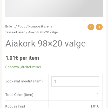
Esileht
/
Pood
/
Komposiit aia- ja
fassaadilauad
/ Aiakork 98×20 valge
Aiakork 98×20 valge
1.01
€
per item
Saadaval järeltellimisel
Jooksvat meetrit (item)
Total Other (item)
1
Koguse hind
1.01
€