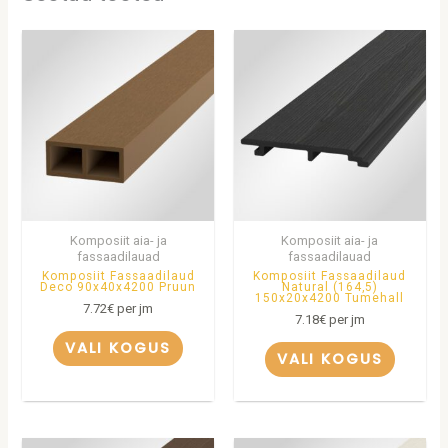
Komposiit aia- ja
Komposiit aia- ja
fassaadilauad
fassaadilauad
Komposiit Fassaadilaud
Komposiit Fassaadilaud
Deco 90x40x4200 Pruun
Natural (164,5)
150x20x4200 Tumehall
7.72
€
per jm
7.18
€
per jm
VALI KOGUS
VALI KOGUS