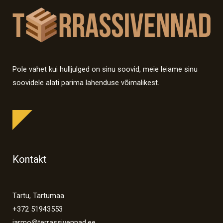
Pole vahet kui hulljulged on sinu soovid, meie leiame sinu
soovidele alati parima lahenduse võimalikest.
Kontakt
Tartu, Tartumaa
+372 51943553
jarmo@terrassivennad.ee