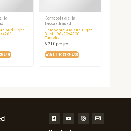
a- ja
Komposiit aia- ja
ad
fassaadilauad
ialaud Light
Komposiit Aialaud Light
0x4200
Basic 98x20x4200
Tumehall
m
5.21
€
per jm
OGUS
VALI KOGUS
ed