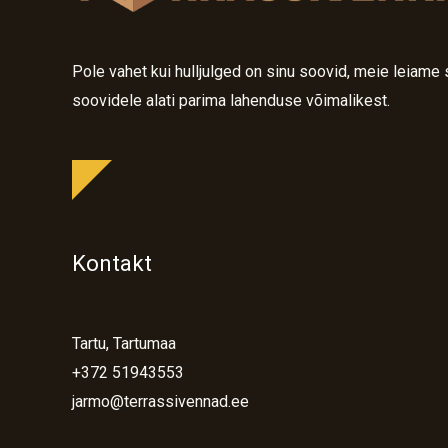
Pole vahet kui hulljulged on sinu soovid, meie leiame 
soovidele alati parima lahenduse võimalikest.
Kontakt
Tartu, Tartumaa
+372 51943553
jarmo@terrassivennad.ee