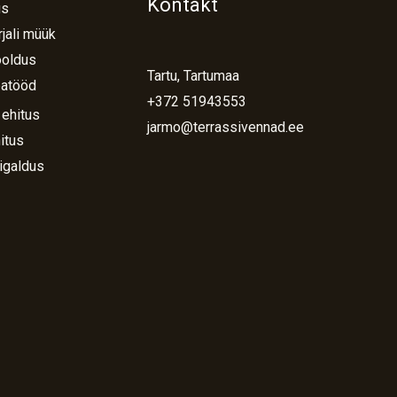
Kontakt
us
jali müük
ooldus
Tartu, Tartumaa
atööd
+372 51943553
 ehitus
jarmo@terrassivennad.ee
itus
igaldus