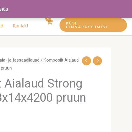
eida
KÜSI
öd
Kontakt
HINNAPAKKUMIST
aia- ja fassaadilauad
/ Komposiit Aialaud
 pruun
 Aialaud Strong
8x14x4200 pruun