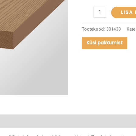
LISA
Tootekood:
301430
Kate
Küsi pakkumist