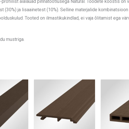
profiilist aialauad pinnatöötlusega Natural. Toodete koostis on 
t (30%) ja lisaainetest (10%). Selline materjalide kombinatsioon
duskulud. Tooted on ilmastikukindlad, ei vaja õlitamist ega värvi
idu mustriga.