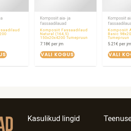
ja
Komposiit aia- ja
Komposiit ai
fassaadilauad
fassaadilau
ssaadilaud
Komposiit Fassaadilaud
Komposiit A
200
Natural (164,5)
Basic 98x2
150x20x4200 Tumepruun
Tumepruun
7.18
€
per jm
5.21
€
per j
US
VALI KOGUS
VALI K
Kasulikud lingid
Teenus