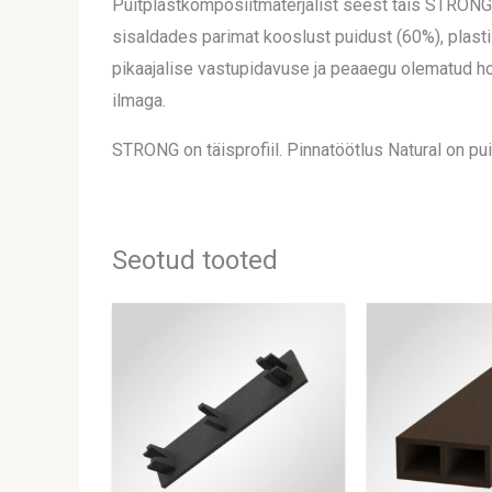
Puitplastkomposiitmaterjalist seest täis STRONG-
sisaldades parimat kooslust puidust (60%), plastis
pikaajalise vastupidavuse ja peaaegu olematud hool
ilmaga.
STRONG on täisprofiil. Pinnatöötlus Natural on pu
Seotud tooted