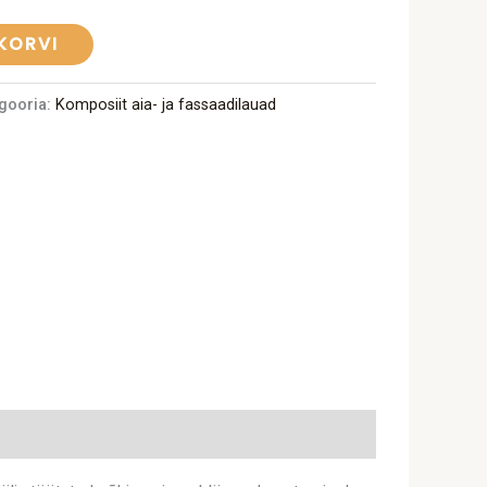
 KORVI
gooria:
Komposiit aia- ja fassaadilauad