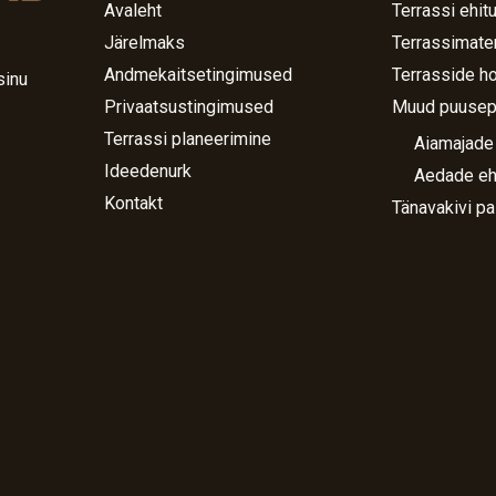
Avaleht
Terrassi ehit
Järelmaks
Terrassimater
Andmekaitsetingimused
Terrasside h
sinu
Privaatsustingimused
Muud puusep
Terrassi planeerimine
Aiamajade
Ideedenurk
Aedade eh
Kontakt
Tänavakivi pa