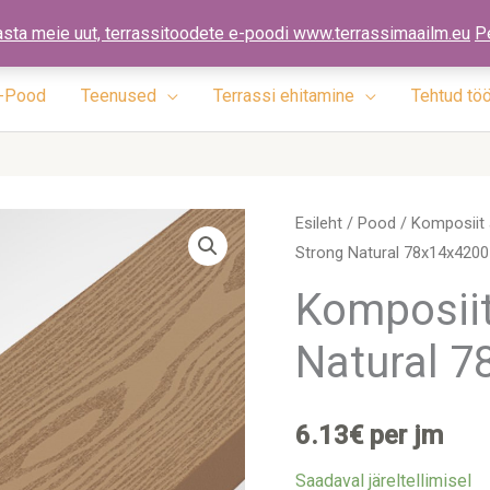
ennad.ee
asta meie uut, terrassitoodete e-poodi www.terrassimaailm.eu
P
-Pood
Teenused
Terrassi ehitamine
Tehtud tö
Komposiit
Esileht
/
Pood
/
Komposiit 
Strong Natural 78x14x4200
Aialaud
Strong
Komposiit
Natural
Natural 7
78x14x4200
pruun
kogus
6.13
€
per jm
Saadaval järeltellimisel