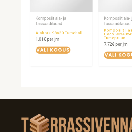
Komposiit aia- ja
Komposiit aia- 
fassaadilauad
fassaadilauad
Komposiit Fa
Aiakork 98×20 Tumehall
Deco 90x40x4
Tumepruun
1.01
€
per jm
7.72
€
per jm
VALI KOGUS
VALI KOG