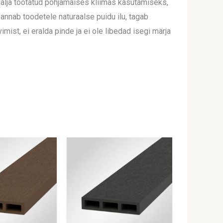
välja töötatud põhjamaises kliimas kasutamiseks,
 annab toodetele naturaalse puidu ilu, tagab
mist, ei eralda pinde ja ei ole libedad isegi märja