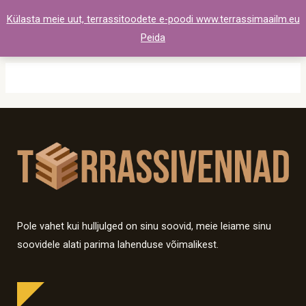
Skip
Külasta meie uut, terrassitoodete e-poodi www.terrassimaailm.eu
to
Peida
content
Pole vahet kui hulljulged on sinu soovid, meie leiame sinu
soovidele alati parima lahenduse võimalikest.