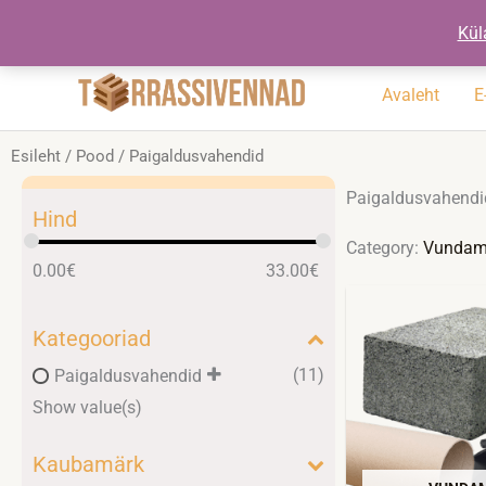
Skip
+372 5194 3553
jarmo@terrassiv
Kül
to
content
Avaleht
E
Esileht
/
Pood
/ Paigaldusvahendid
Paigaldusvahendi
Hind
Category:
Vundam
0.00
€
33.00
€
Kategooriad
(11)
Paigaldusvahendid
Show value(s)
Kaubamärk