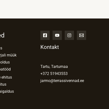
ed
Kontakt
us
rjali müük
ooldus
Tartu, Tartumaa
patööd
+372 51943553
 ehitus
jarmo@terrassivennad.ee
itus
aigaldus