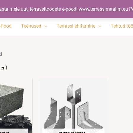
ennad.ee
asta meie uut, terrassitoodete e-poodi www.terrassimaailm.eu
P
-Pood
Teenused
Terrassi ehitamine
Tehtud tö
d
ent