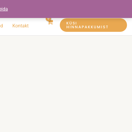
eida
KÜSI
öd
Kontakt
HINNAPAKKUMIST