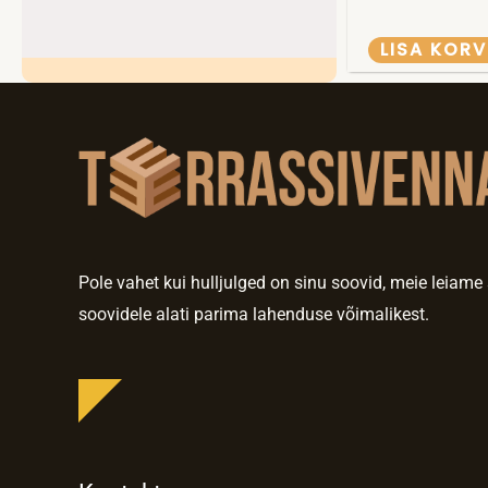
LISA KORV
Pole vahet kui hulljulged on sinu soovid, meie leiame
soovidele alati parima lahenduse võimalikest.