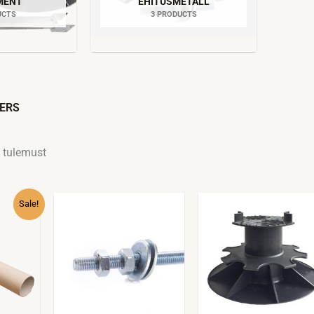
MENT
EHITUSMETALL
UCTS
3 PRODUCTS
Sorteeritud
populaarsuse
järgi
TERS
 tulemust
nnavahemik:
Sale!
99€
ni
.99€