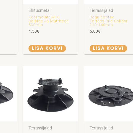
Ehitusmetall
Terrassijalad
Keermelatt M16
Reguleeritav
i
Seibide Ja Mutritega
Terrassijalg Solidor
500mm
110-140mm
4.50
€
5.00
€
LISA KORVI
LISA KORVI
Terrassijalad
Terrassijalad