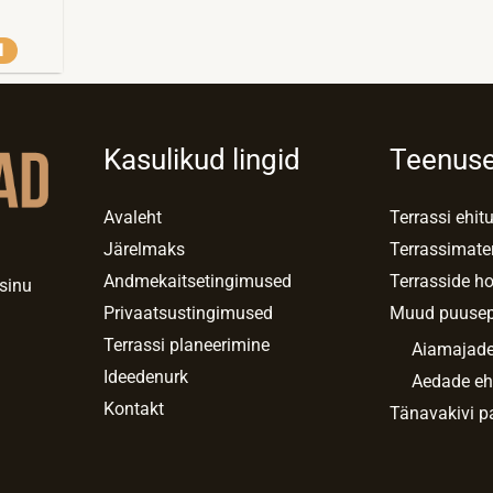
I
Kasulikud lingid
Teenus
Avaleht
Terrassi ehit
Järelmaks
Terrassimate
Andmekaitsetingimused
Terrasside h
 sinu
Privaatsustingimused
Muud puuse
Terrassi planeerimine
Aiamajade
Ideedenurk
Aedade eh
Kontakt
Tänavakivi p