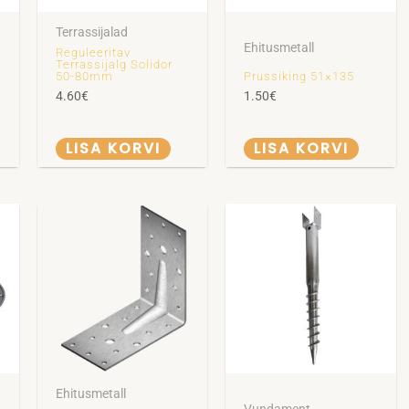
Terrassijalad
Ehitusmetall
Reguleeritav
Terrassijalg Solidor
50-80mm
Prussiking 51×135
4.60
€
1.50
€
LISA KORVI
LISA KORVI
Ehitusmetall