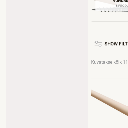
VUNDA
8 PROD
SHOW FIL
Kuvatakse kõik 11
Hi
Sellel
2.
tootel
ku
32
on
mitu
varianti.
Valikuid