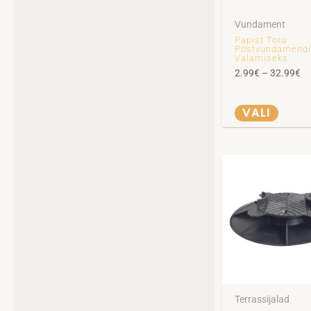
saab
Vundament
teha
Papist Toru
Postvundamend
tootelehel.
Valamiseks
2.99
€
–
32.99
€
VALI
Terrassijalad