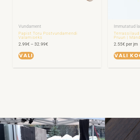
tootelehel.
Vundament
Immutatud l
Papist Toru Postvundamendi
Terrassilaud
Valamiseks
Pruun | Män
2.99
€
–
32.99
€
2.55
€
per jm
VALI
VALI K