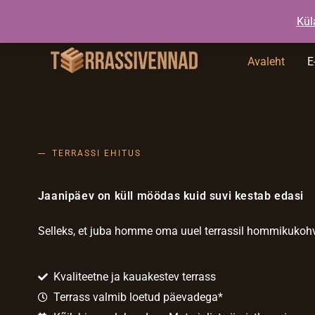
Skip
+372 5194 3553
jarmo@terrassive
Kül
to
content
Avaleht
E
TERRASSI EHITUS
Jaanipäev on küll möödas kuid suvi kestab edasi
Selleks, et juba homme oma uuel terrassil hommikukohvi n
Kvaliteetne ja kauakestev terrass
Terrass valmib loetud päevadega*