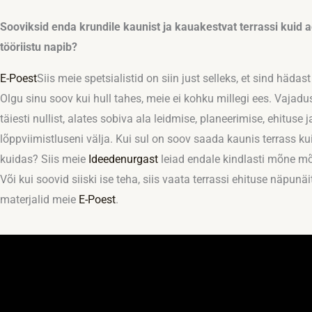
Sooviksid enda krundile kaunist ja kauakestvat terrassi kuid a
tööriistu napib?
E-Poest
Siis meie spetsialistid on siin just selleks, et sind hädast
Olgu sinu soov kui hull tahes, meie ei kohku millegi ees. Vajadu
täiesti nullist, alates sobiva ala leidmise, planeerimise, ehituse j
lõppviimistluseni välja. Kui sul on soov saada kaunis terrass kui
kuidas? Siis meie
Ideedenurgast
leiad endale kindlasti mõne mõ
Või kui soovid siiski ise teha, siis vaata terrassi ehituse näpunä
materjalid meie
E-Poest
.