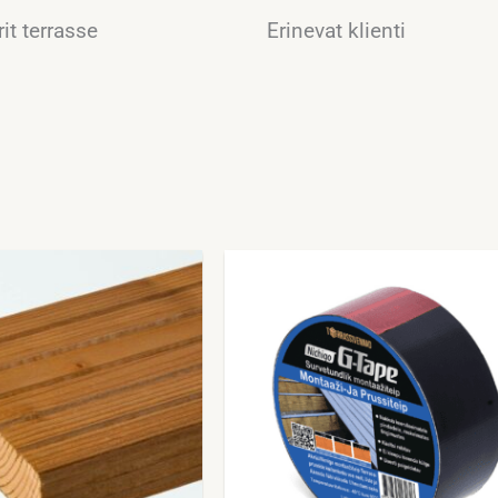
it terrasse
Erinevat klienti​
Hinnavahemik:
Sellel
29.99€
tootel
kuni
99.99€
on
mitu
varianti.
Valikuid
saab
teha