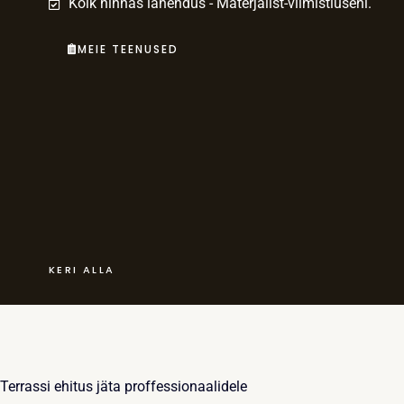
Kõik hinnas lahendus - Materjalist-viimistluseni.
MEIE TEENUSED
KERI ALLA
Terrassi ehitus jäta proffessionaalidele