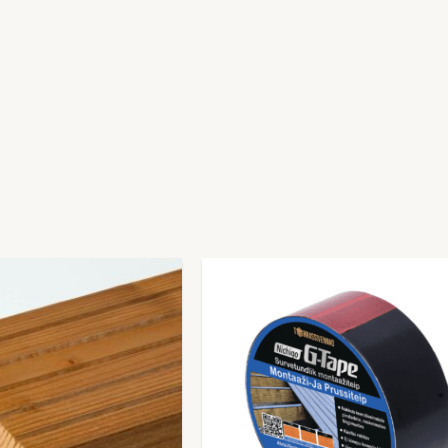
Hinnavahemik:
Sellel
29.99€
tootel
kuni
99.99€
on
mitu
varianti.
Valikuid
saab