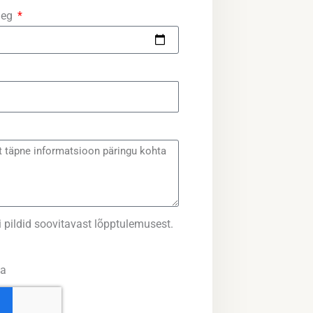
aeg
i pildid soovitavast lõpptulemusest.
ga