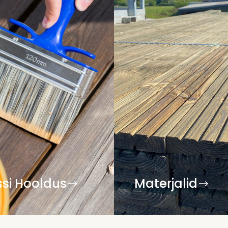
ssi Hooldus
Materjalid