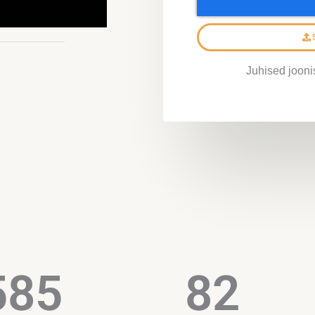
Juhised jooni
585
82