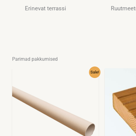
Erinevat terrassi
Ruutmeetr
Parimad pakkumised
Hinnavahemik:
Sellel
Sale!
2.99€
tootel
kuni
32.99€
on
mitu
varianti.
Valikuid
saab
teha