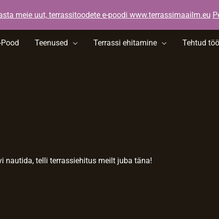
nnad.ee
asta meie uut, terrassitoodete e-poodi www.terrassimaailm.eu
P
-Pood
Teenused
Terrassi ehitamine
Tehtud tö
autida, telli terrassiehitus meilt juba täna!