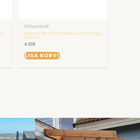
Ehitusmetall
G-
Keermelatt M16 Seibide Ja Mutritega
500mm
4.50
€
LISA KORVI