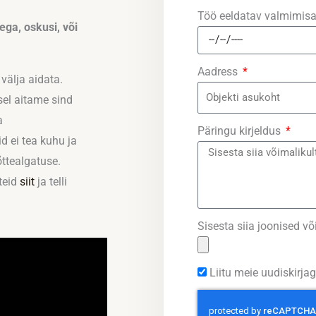
Töö eeldatav valmimis
ega, oskusi, või
Aadress
 välja aidata.
sel aitame sind
a
Päringu kirjeldus
d ei tea kuhu ja
ttealgatuse.
iteid
siit
ja telli
Sisesta siia joonised võ
Liitu meie uudiskirja