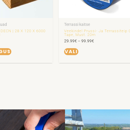
tootelehel.
auad
Terrassi kaitse
 DECN | 28 X 120 X 6000
Veekindel Prussi- Ja Terrassiteip 
d
Tape, Must. 20m
29.99
€
–
99.99
€
OGUS
VALI