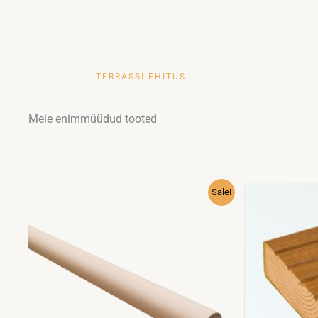
TERRASSI EHITUS
Meie enimmüüdud tooted
Hinnavahemik:
Sellel
Sale!
2.99€
tootel
kuni
32.99€
on
mitu
varianti.
Valikuid
saab