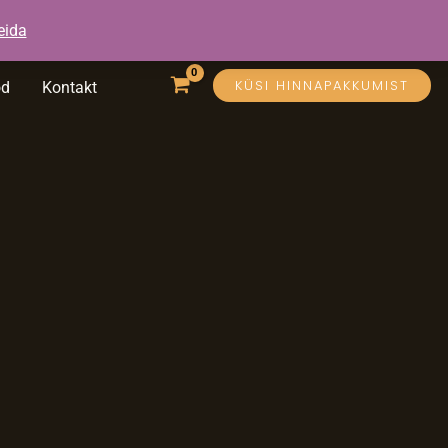
eida
KÜSI HINNAPAKKUMIST
öd
Kontakt