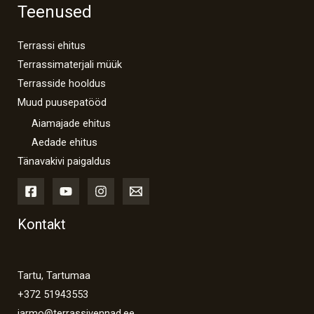
Teenused
Terrassi ehitus
Terrassimaterjali müük
Terrasside hooldus
Muud puusepatööd
Aiamajade ehitus
Aedade ehitus
Tänavakivi paigaldus
Kontakt
Tartu, Tartumaa
+372 51943553
jarmo@terrassivennad.ee