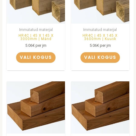
Immutatud materjal
Immutatud materjal
HR4C | 45 X 145 X
HR4C | 45 X 145 X
3000mm | Mänd
3600mm | Kuusk
5.06
€
per jm
5.06
€
per jm
VALI KOGUS
VALI KOGUS