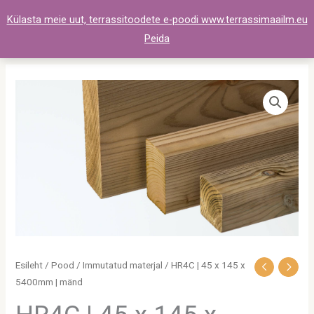
Skip
Külasta meie uut, terrassitoodete e-poodi www.terrassimaailm.eu
to
Peida
content
HR4C
|
45
x
145
x
5400mm
|
mänd
kogus
Esileht
/
Pood
/
Immutatud materjal
/ HR4C | 45 x 145 x
5400mm | mänd