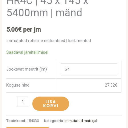
HR4C | 45 x 145 x
5400mm | mänd
5.06
€
per jm
Immutatud roheline nelikantsed | kalibreeritud
Saadaval järeltellimisel
Jooksvat meetrit (jm)
Koguse hind
27.32
€
LISA
KORVI
Tootekood:
154030
Kategooria:
Immutatud materjal