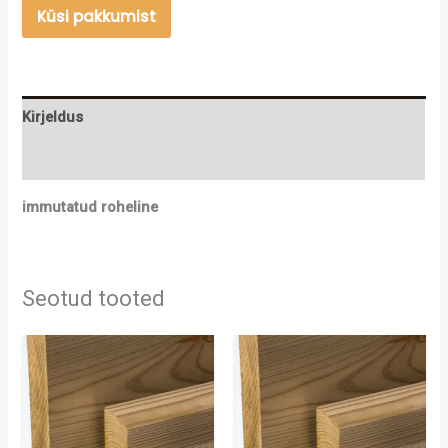
Küsi pakkumist
Kirjeldus
Lisainfo
immutatud roheline
Seotud tooted