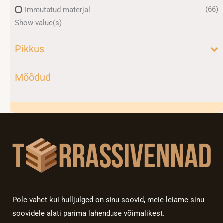
(66)
Immutatud materjal
Show value(s)
Pikkus
Mõõdud
Pole vahet kui hulljulged on sinu soovid, meie leiame sinu
soovidele alati parima lahenduse võimalikest.