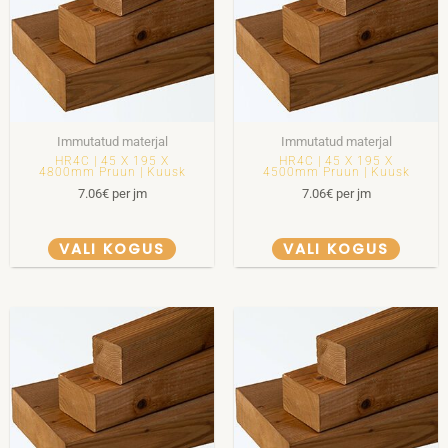
Immutatud materjal
Immutatud materjal
HR4C | 45 X 195 X
HR4C | 45 X 195 X
4800mm Pruun | Kuusk
4500mm Pruun | Kuusk
7.06
€
per jm
7.06
€
per jm
VALI KOGUS
VALI KOGUS