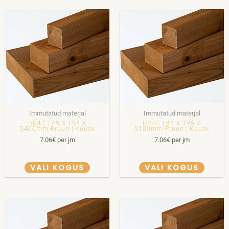
Immutatud materjal
Immutatud materjal
HR4C | 45 X 195 X
HR4C | 45 X 195 X
5400mm Pruun | Kuusk
5100mm Pruun | Kuusk
7.06
€
per jm
7.06
€
per jm
VALI KOGUS
VALI KOGUS