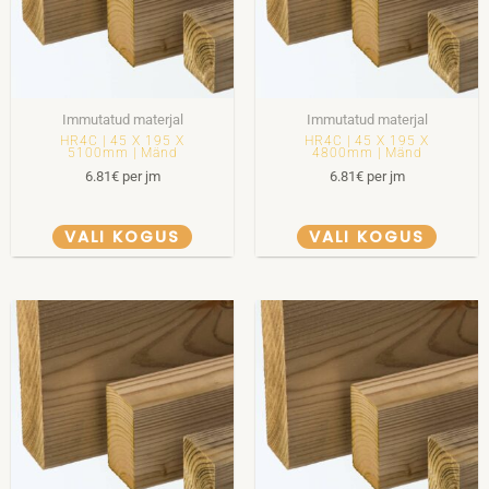
Immutatud materjal
Immutatud materjal
HR4C | 45 X 195 X
HR4C | 45 X 195 X
5100mm | Mänd
4800mm | Mänd
6.81
€
per jm
6.81
€
per jm
VALI KOGUS
VALI KOGUS