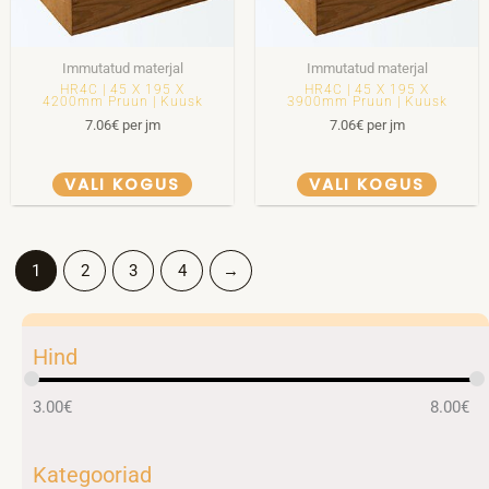
Immutatud materjal
Immutatud materjal
HR4C | 45 X 195 X
HR4C | 45 X 195 X
4200mm Pruun | Kuusk
3900mm Pruun | Kuusk
7.06
€
per jm
7.06
€
per jm
VALI KOGUS
VALI KOGUS
1
2
3
4
→
Hind
3.00
€
8.00
€
Kategooriad