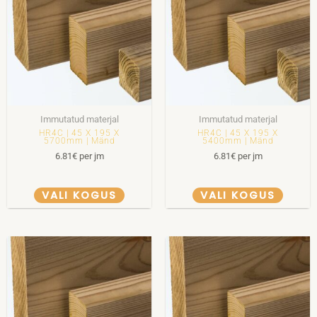
Immutatud materjal
Immutatud materjal
HR4C | 45 X 195 X
HR4C | 45 X 195 X
5700mm | Mänd
5400mm | Mänd
6.81
€
per jm
6.81
€
per jm
VALI KOGUS
VALI KOGUS