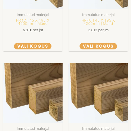
Immutatud materjal
Immutatud materjal
HR4C | 45 X 195 X
HR4C | 45 X 195 X
4500mm | Mänd
4200mm | Mänd
6.81
€
per jm
6.81
€
per jm
VALI KOGUS
VALI KOGUS
Immutatud materjal
Immutatud materjal