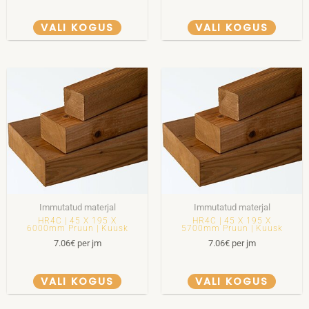
VALI KOGUS
VALI KOGUS
Immutatud materjal
Immutatud materjal
HR4C | 45 X 195 X
HR4C | 45 X 195 X
6000mm Pruun | Kuusk
5700mm Pruun | Kuusk
7.06
€
per jm
7.06
€
per jm
VALI KOGUS
VALI KOGUS