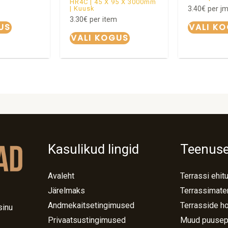
HR4C | 45 X 95 X 3000mm
3.40
€
per j
| Kuusk
3.30
€
per item
US
VALI K
VALI KOGUS
Kasulikud lingid
Teenus
Avaleht
Terrassi ehit
Järelmaks
Terrassimater
Andmekaitsetingimused
Terrasside h
sinu
Privaatsustingimused
Muud puusep