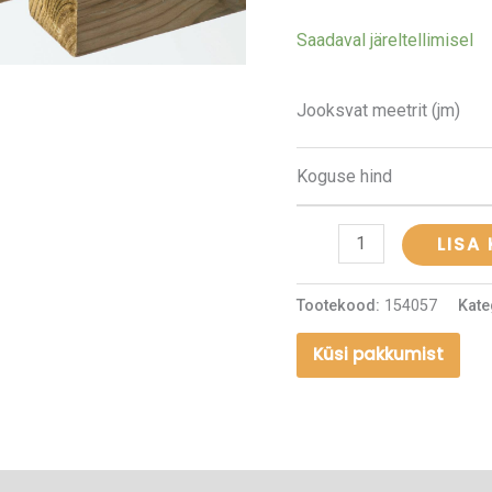
kogus
Saadaval järeltellimisel
Jooksvat meetrit (jm)
Koguse hind
LISA
Tootekood:
154057
Kate
Küsi pakkumist