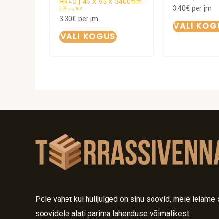
HR4C | 45 X 95 X 5400mm
3.40
€
per jm
| Kuusk
3.30
€
per jm
VALI KOG
VALI KOGUS
Pole vahet kui hulljulged on sinu soovid, meie leiame 
soovidele alati parima lahenduse võimalikest.