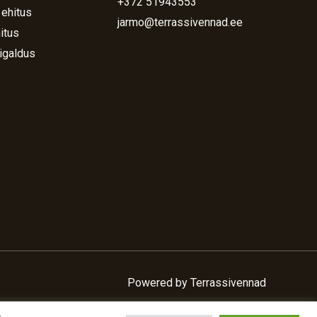
+372 51943553
 ehitus
jarmo@terrassivennad.ee
itus
igaldus
Powered by Terrassivennad