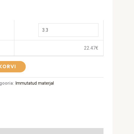
22.47
€
 KORVI
gooria:
Immutatud materjal