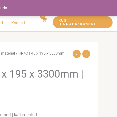
eida
KÜSI
öd
Kontakt
HINNAPAKKUMIST
materjal
/ HR4C | 45 x 195 x 3300mm |
 x 195 x 3300mm |
ntsed | kalibreeritud