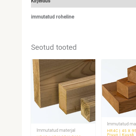
Kirjeldus
Lisainfo
immutatud roheline
Seotud tooted
Immutatud mat
Immutatud materjal
HR4C | 45 X 
Pruun | Kuusk