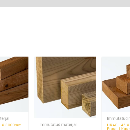
erjal
Immutatud m
Immutatud materjal
95 X 3000mm
HR4C | 45 
Pruun | Kuu