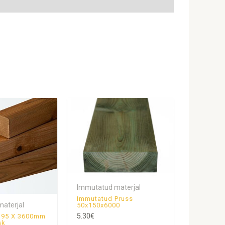
Immutatud materjal
Immutatud Pruss
aterjal
50x150x6000
5.30
€
X 95 X 3600mm
sk