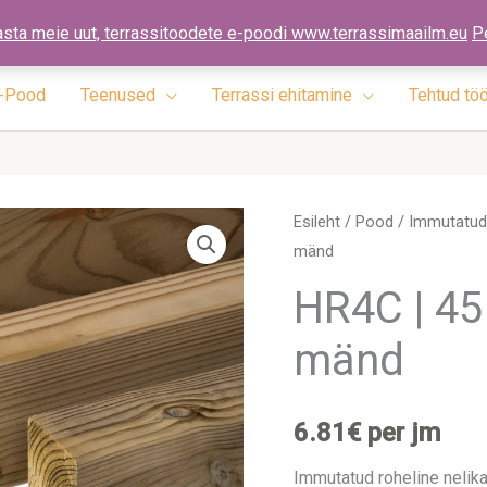
ennad.ee
asta meie uut, terrassitoodete e-poodi www.terrassimaailm.eu
P
-Pood
Teenused
Terrassi ehitamine
Tehtud tö
HR4C
Esileht
/
Pood
/
Immutatud 
mänd
|
45
HR4C | 45
x
mänd
195
x
3300mm
6.81
€
per jm
|
mänd
Immutatud roheline nelika