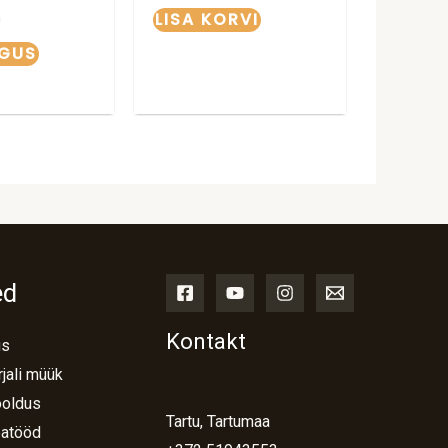
LISA KORVI
m
OGUS
ed
Kontakt
us
jali müük
ooldus
Tartu, Tartumaa
atööd