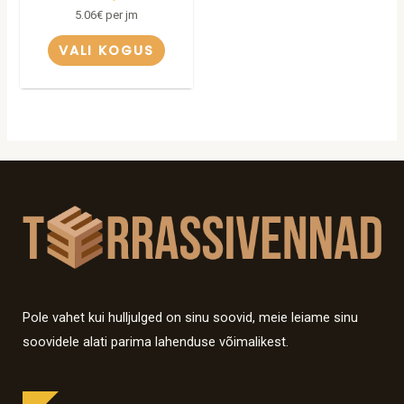
5.06
€
per jm
VALI KOGUS
Pole vahet kui hulljulged on sinu soovid, meie leiame sinu
soovidele alati parima lahenduse võimalikest.