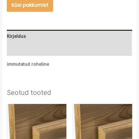
Küsi pakkumist
Kirjeldus
Lisainfo
immutatud roheline
Seotud tooted