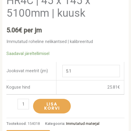
HR4C | 45 x 145 x
5100mm | kuusk
5.06
€
per jm
Immutatud roheline nelikantsed | kalibreeritud
Saadaval järeltellimisel
Jooksvat meetrit (jm)
Koguse hind
25.81
€
LISA
KORVI
Tootekood:
154018
Kategooria:
Immutatud materjal