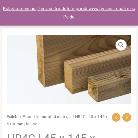
Skip
Külasta meie uut, terrassitoodete e-poodi www.terrassimaailm.eu
to
Peida
content
HR4C
|
45
x
145
x
5100mm
|
kuusk
kogus
Esileht
/
Pood
/
Immutatud materjal
/ HR4C | 45 x 145 x
5100mm | kuusk