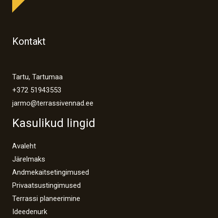
Kontakt
Tartu, Tartumaa
+372 51943553
jarmo@terrassivennad.ee
Kasulikud lingid
Avaleht
Järelmaks
Andmekaitsetingimused
Privaatsustingimused
Terrassi planeerimine
Ideedenurk