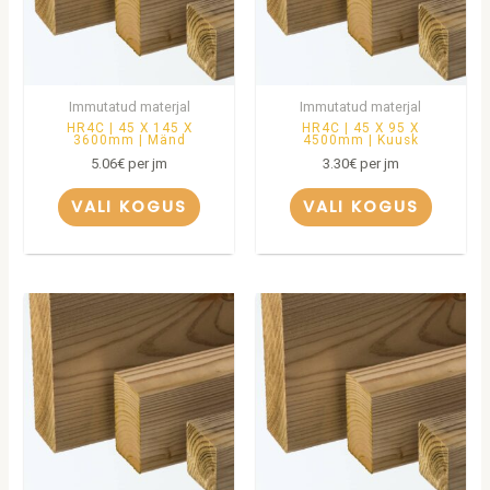
Immutatud materjal
Immutatud materjal
HR4C | 45 X 145 X
HR4C | 45 X 95 X
3600mm | Mänd
4500mm | Kuusk
5.06
€
per jm
3.30
€
per jm
VALI KOGUS
VALI KOGUS