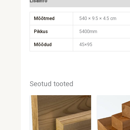
Lisainfo
Mõõtmed
540 × 9.5 × 4.5 cm
Pikkus
5400mm
Mõõdud
45×95
Seotud tooted