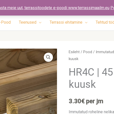
ennad.ee
asta meie uut, terrassitoodete e-poodi www.terrassimaailm.eu
P
-Pood
Teenused
Terrassi ehitamine
Tehtud tö
HR4C
Esileht
/
Pood
/
Immutatud 
kuusk
|
45
HR4C | 45
x
kuusk
95
x
5400mm
3.30
€
per jm
|
kuusk
Immutatud roheline nelika