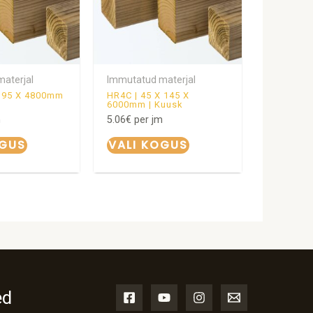
aterjal
Immutatud materjal
X 95 X 4800mm
HR4C | 45 X 145 X
6000mm | Kuusk
m
5.06
€
per jm
OGUS
VALI KOGUS
ed