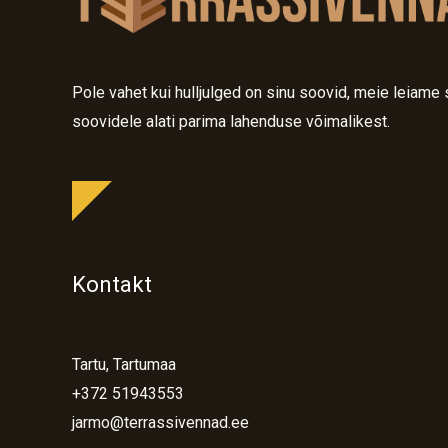
Pole vahet kui hulljulged on sinu soovid, meie leiame 
soovidele alati parima lahenduse võimalikest.
Kontakt
Tartu, Tartumaa
+372 51943553
jarmo@terrassivennad.ee