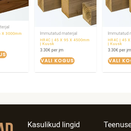
erjal
Immutatud materjal
Immutatud m
95 X 3000mm
HR4C | 45 X 95 X 4500mm
HR4C | 45 
| Kuusk
| Kuusk
3.30
€
per jm
3.30
€
per j
US
VALI KOGUS
VALI K
Kasulikud lingid
Teenus