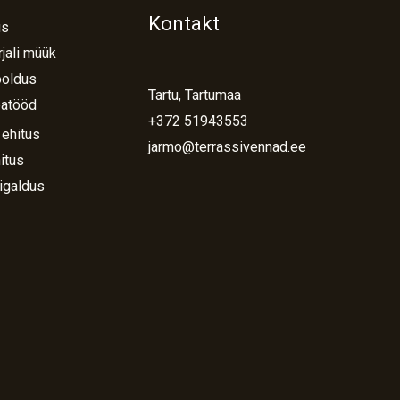
Kontakt
us
jali müük
ooldus
Tartu, Tartumaa
atööd
+372 51943553
 ehitus
jarmo@terrassivennad.ee
itus
igaldus