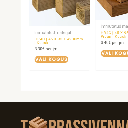
Immutatud mat
Immutatud materjal
HR4C | 45 X 
Pruun | Kuusk
HR4C | 45 X 95 X 4200mm
3.40
€
per jm
| Kuusk
3.30
€
per jm
VALI KOG
VALI KOGUS