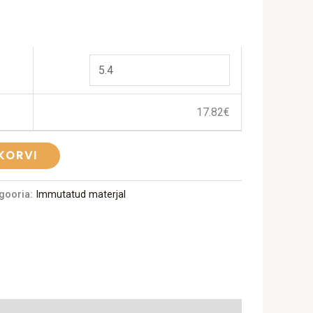
17.82
€
 KORVI
gooria:
Immutatud materjal