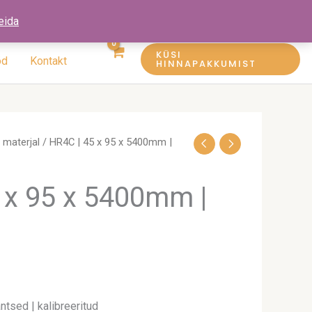
eida
KÜSI
öd
Kontakt
HINNAPAKKUMIST
materjal
/ HR4C | 45 x 95 x 5400mm |
 x 95 x 5400mm |
ntsed | kalibreeritud