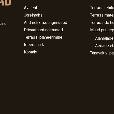
Avaleht
Terrassi ehit
Järelmaks
Terrassimater
Andmekaitsetingimused
Terrasside h
sinu
Privaatsustingimused
Muud puusep
Terrassi planeerimine
Aiamajade
Ideedenurk
Aedade eh
Kontakt
Tänavakivi pa