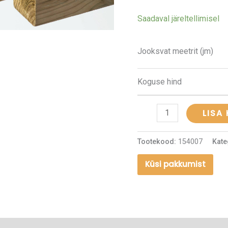
kogus
Saadaval järeltellimisel
Jooksvat meetrit (jm)
Koguse hind
LISA
Tootekood:
154007
Kate
Küsi pakkumist