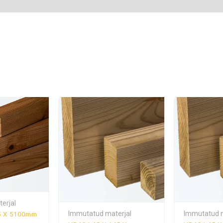
erjal
Immutatud materjal
Immutatud m
95 X 5100mm