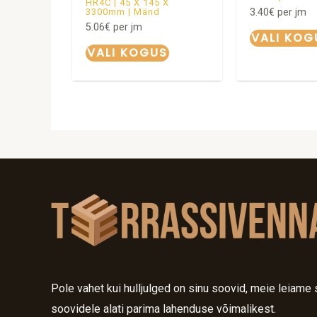
HR4C | 45 X 145 X
3.40
€
per jm
3300mm | Mänd
5.06
€
per jm
VALI KOG
VALI KOGUS
Pole vahet kui hulljulged on sinu soovid, meie leiame 
soovidele alati parima lahenduse võimalikest.