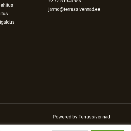
+372 51943553
 ehitus
jarmo@terrassivennad.ee
itus
igaldus
Powered by Terrassivennad