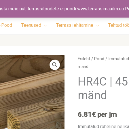
ennad.ee
asta meie uut, terrassitoodete e-poodi www.terrassimaailm.eu
P
-Pood
Teenused
Terrassi ehitamine
Tehtud tö
HR4C
Esileht
/
Pood
/
Immutatud 
mänd
|
45
HR4C | 45
x
mänd
195
x
5400mm
6.81
€
per jm
|
mänd
Immutatud roheline nelika