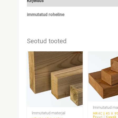
Kirjeldus
Lisainfo
immutatud roheline
Seotud tooted
Immutatud mat
Immutatud materjal
HR4C | 45 X 
Pruun | Kuusk