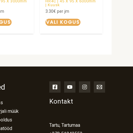
X 95 X 3000mm
HR4C | 45 X 95 X 6000mm
| Kuusk
em
3.30
€
per jm
OGUS
VALI KOGUS
ed
Kontakt
us
jali müük
ooldus
Tartu, Tartumaa
atööd