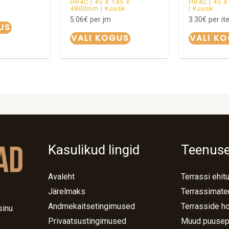
HR4C | 45 X 145 X
HR4C | 45 
4800mm | Kuusk
| Kuusk
5.06
€
per jm
3.30
€
per it
US
VALI KOGUS
VALI K
Kasulikud lingid
Teenus
Avaleht
Terrassi ehit
Järelmaks
Terrassimater
Andmekaitsetingimused
Terrasside h
sinu
Privaatsustingimused
Muud puusep