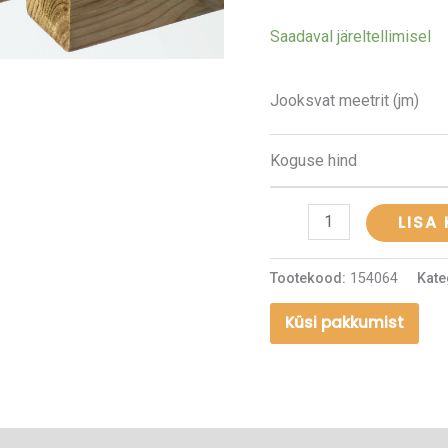
kogus
Saadaval järeltellimisel
Jooksvat meetrit (jm)
Koguse hind
LISA
Tootekood:
154064
Kate
Küsi pakkumist