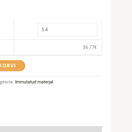
36.77
€
 KORVI
gooria:
Immutatud materjal