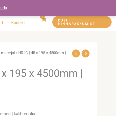
eida
KÜSI
öd
Kontakt
HINNAPAKKUMIST
materjal
/ HR4C | 45 x 195 x 4500mm |
 x 195 x 4500mm |
ntsed | kalibreeritud