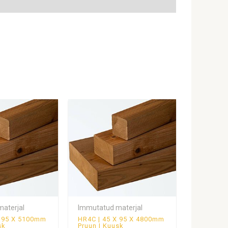
aterjal
Immutatud materjal
X 95 X 5100mm
HR4C | 45 X 95 X 4800mm
sk
Pruun | Kuusk