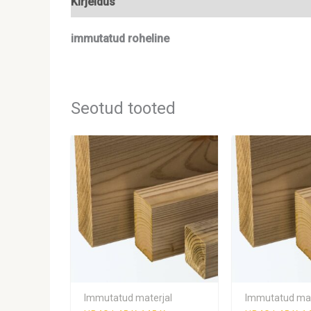
Kirjeldus
Lisainfo
immutatud roheline
Seotud tooted
Immutatud materjal
Immutatud mat