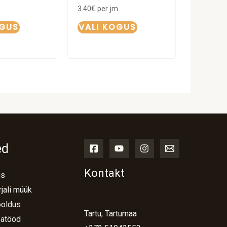
m
3.40
€
per jm
OGUS
VALI KOGUS
ed
Kontakt
us
jali müük
ooldus
Tartu, Tartumaa
atööd