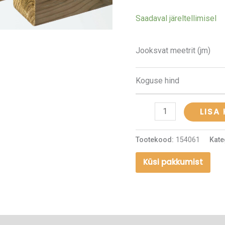
kogus
Saadaval järeltellimisel
Jooksvat meetrit (jm)
Koguse hind
LISA
Tootekood:
154061
Kate
Küsi pakkumist