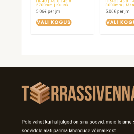
HR4C | 45 X 145 X
HR4C | 45 X 1
5700mm | Kuusk
3000mm | Mä
5.06
€
per jm
5.06
€
per jm
VALI KOGUS
VALI KOG
Pole vahet kui hulljulged on sinu soovid, meie leiame 
soovidele alati parima lahenduse võimalikest.