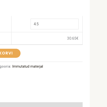
30.65
€
 KORVI
gooria:
Immutatud materjal