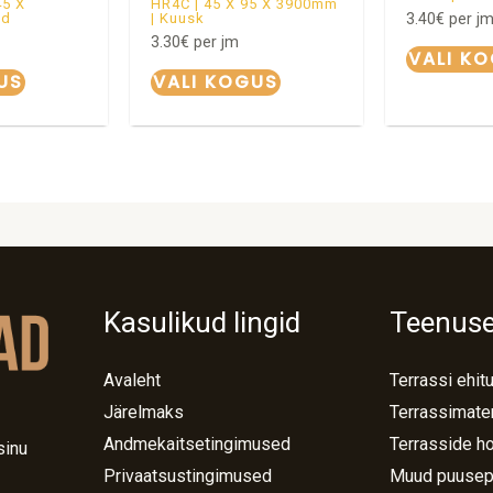
45 X
HR4C | 45 X 95 X 3900mm
3.40
€
per j
nd
| Kuusk
3.30
€
per jm
VALI K
US
VALI KOGUS
Kasulikud lingid
Teenus
Avaleht
Terrassi ehit
Järelmaks
Terrassimater
Andmekaitsetingimused
Terrasside h
sinu
Privaatsustingimused
Muud puusep