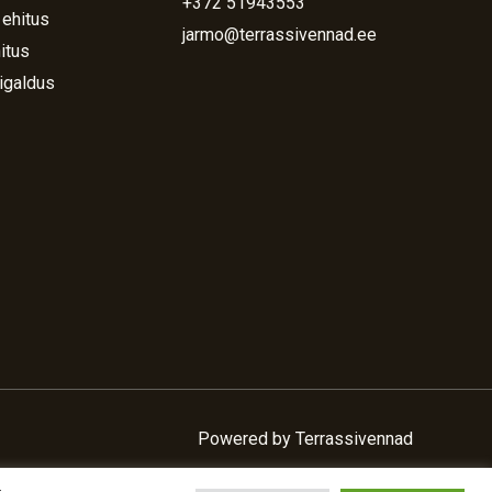
+372 51943553
 ehitus
jarmo@terrassivennad.ee
itus
igaldus
Powered by Terrassivennad