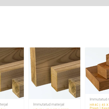
Immutatud m
erjal
Immutatud materjal
HR4C | 45 
Pruun | Kuu