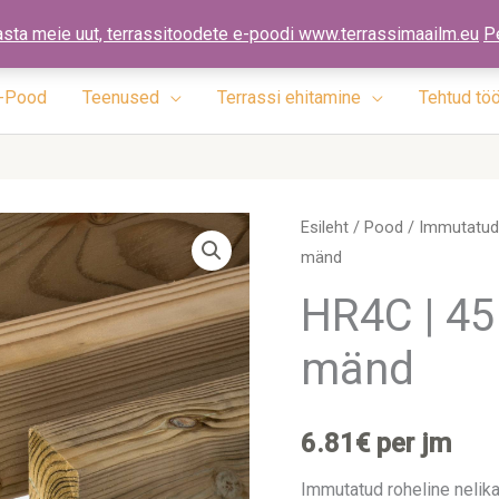
ennad.ee
asta meie uut, terrassitoodete e-poodi www.terrassimaailm.eu
P
-Pood
Teenused
Terrassi ehitamine
Tehtud tö
HR4C
Esileht
/
Pood
/
Immutatud 
mänd
|
45
HR4C | 45
x
mänd
195
x
4500mm
6.81
€
per jm
|
mänd
Immutatud roheline nelika