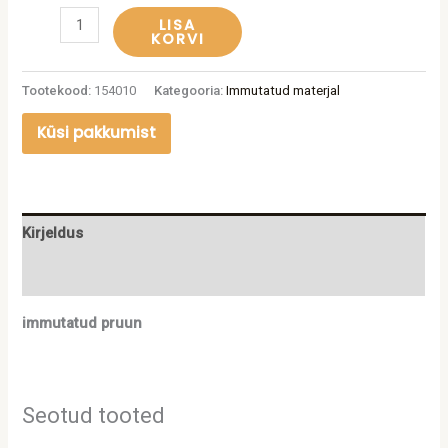
LISA
KORVI
Tootekood:
154010
Kategooria:
Immutatud materjal
Küsi pakkumist
Kirjeldus
Lisainfo
immutatud pruun
Seotud tooted