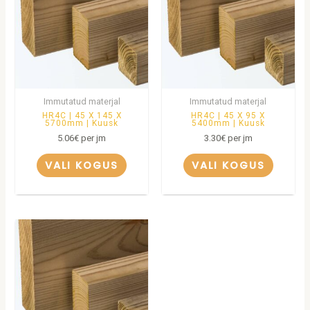
Immutatud materjal
Immutatud materjal
HR4C | 45 X 145 X
HR4C | 45 X 95 X
5700mm | Kuusk
5400mm | Kuusk
5.06
€
per jm
3.30
€
per jm
VALI KOGUS
VALI KOGUS