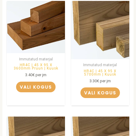
Immutatud materjal
Immutatud materjal
HR4C | 45 X 95 X
3600mm Pruun | Kuusk
HR4C | 45 X 95 X
5700mm | Kuusk
3.40
€
per jm
3.30
€
per jm
VALI KOGUS
VALI KOGUS