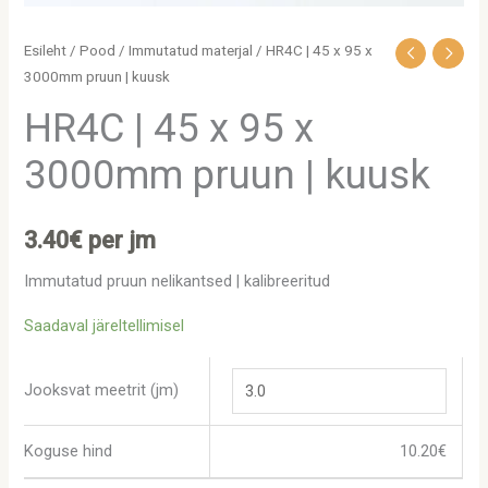
Esileht
/
Pood
/
Immutatud materjal
/ HR4C | 45 x 95 x
3000mm pruun | kuusk
HR4C | 45 x 95 x
3000mm pruun | kuusk
3.40
€
per jm
Immutatud pruun nelikantsed | kalibreeritud
Saadaval järeltellimisel
Jooksvat meetrit (jm)
Koguse hind
10.20
€