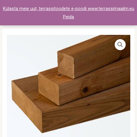
Skip
Külasta meie uut, terrassitoodete e-poodi www.terrassimaailm.eu
to
Peida
content
HR4C
|
45
x
95
x
3000mm
pruun
|
kuusk
kogus