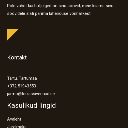
Pole vahet kui hulljulged on sinu soovid, meie leiame sinu
soovidele alati parima lahenduse võimalikest.
Kontakt
Tartu, Tartumaa
+372 51943553
jarmo@terrassivennad.ee
Kasulikud lingid
Avaleht
Järelmaks