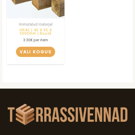
Immutatud materjal
HR4C | 45 X 95 X
3000mm | Kuusk
3.30
€
per item
VALI KOGUS