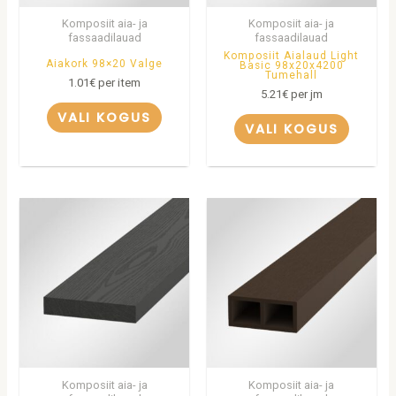
Komposiit aia- ja
Komposiit aia- ja
fassaadilauad
fassaadilauad
Komposiit Aialaud Light
Aiakork 98×20 Valge
Basic 98x20x4200
Tumehall
1.01
€
per item
5.21
€
per jm
VALI KOGUS
VALI KOGUS
Komposiit aia- ja
Komposiit aia- ja