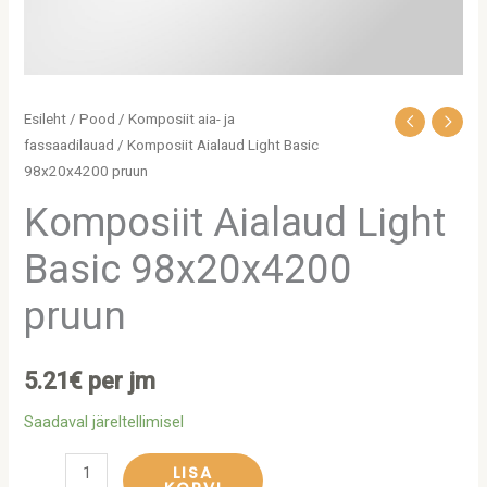
Esileht
/
Pood
/
Komposiit aia- ja
fassaadilauad
/ Komposiit Aialaud Light Basic
98x20x4200 pruun
Komposiit Aialaud Light
Basic 98x20x4200
pruun
5.21
€
per jm
Saadaval järeltellimisel
LISA