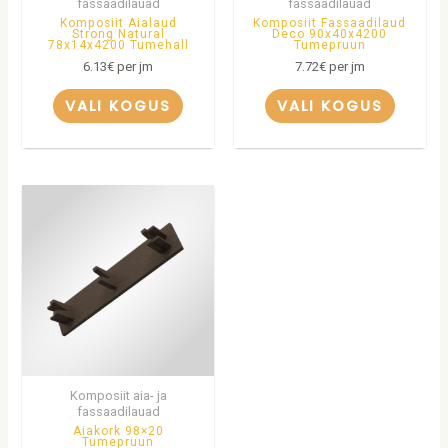
fassaadilauad
fassaadilauad
Komposiit Aialaud
Komposiit Fassaadilaud
Strong Natural
Deco 90x40x4200
78x14x4200 Tumehall
Tumepruun
6.13
€
per jm
7.72
€
per jm
VALI KOGUS
VALI KOGUS
Komposiit aia- ja
fassaadilauad
Aiakork 98×20
Tumepruun