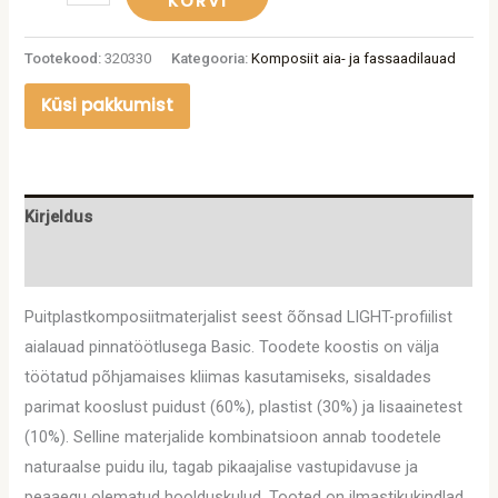
KORVI
Tootekood:
320330
Kategooria:
Komposiit aia- ja fassaadilauad
Küsi pakkumist
Kirjeldus
Lisainfo
Puitplastkomposiitmaterjalist seest õõnsad LIGHT-profiilist
aialauad pinnatöötlusega Basic. Toodete koostis on välja
töötatud põhjamaises kliimas kasutamiseks, sisaldades
parimat kooslust puidust (60%), plastist (30%) ja lisaainetest
(10%). Selline materjalide kombinatsioon annab toodetele
naturaalse puidu ilu, tagab pikaajalise vastupidavuse ja
peaaegu olematud hoolduskulud. Tooted on ilmastikukindlad,