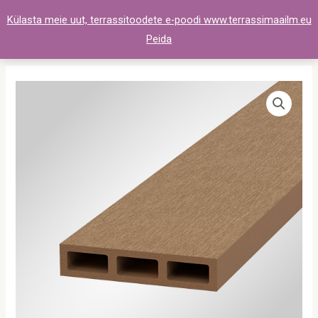
Skip
Külasta meie uut, terrassitoodete e-poodi www.terrassimaailm.eu
to
Peida
content
Komposiit
Aialaud
Light
Basic
98x20x4200
pruun
kogus