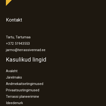
Kontakt
Tartu, Tartumaa
+372 51943553
jarmo@terrassivennad.ee
Kasulikud lingid
Avaleht
Järelmaks
Andmekaitsetingimused
Privaatsustingimused
Terrassi planeerimine
Ideedenurk