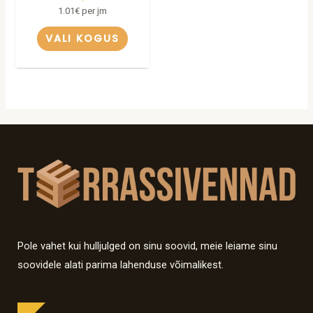
1.01
€
per jm
VALI KOGUS
Pole vahet kui hulljulged on sinu soovid, meie leiame sinu
soovidele alati parima lahenduse võimalikest.