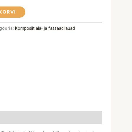
 KORVI
gooria:
Komposiit aia- ja fassaadilauad