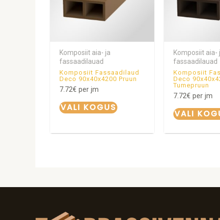
Komposiit aia- ja
Komposiit aia- 
fassaadilauad
fassaadilauad
Komposiit Fassaadilaud
Komposiit Fa
Deco 90x40x4200 Pruun
Deco 90x40x4
Tumepruun
7.72
€
per jm
7.72
€
per jm
VALI KOGUS
VALI KOG