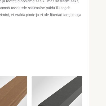
välja töötatud põhjamaises kliimas kasutamiseks,
 annab toodetele naturaalse puidu ilu, tagab
mist, ei eralda pinde ja ei ole libedad isegi märja