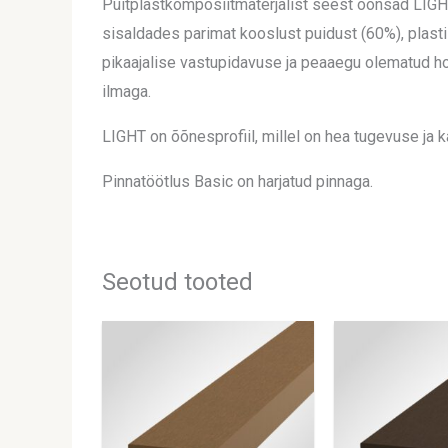
Puitplastkomposiitmaterjalist seest õõnsad LIGHT
sisaldades parimat kooslust puidust (60%), plastis
pikaajalise vastupidavuse ja peaaegu olematud hool
ilmaga.
LIGHT on õõnesprofiil, millel on hea tugevuse ja k
Pinnatöötlus Basic on harjatud pinnaga.
Seotud tooted