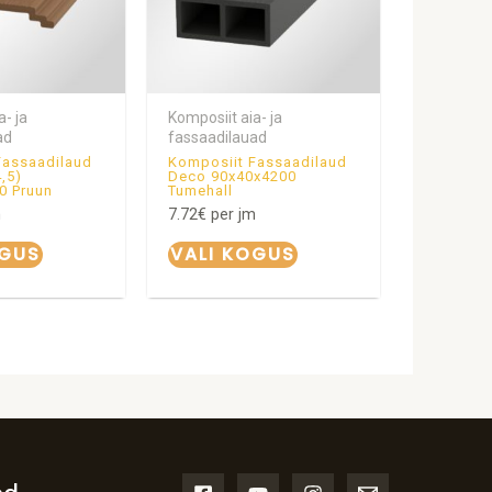
a- ja
Komposiit aia- ja
ad
fassaadilauad
Fassaadilaud
Komposiit Fassaadilaud
4,5)
Deco 90x40x4200
0 Pruun
Tumehall
m
7.72
€
per jm
OGUS
VALI KOGUS