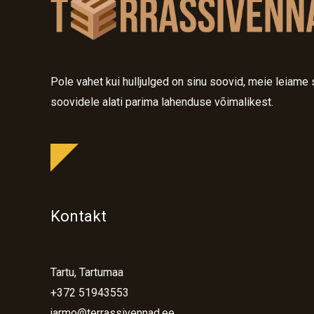
Pole vahet kui hulljulged on sinu soovid, meie leiame 
soovidele alati parima lahenduse võimalikest.
Kontakt
Tartu, Tartumaa
+372 51943553
jarmo@terrassivennad.ee