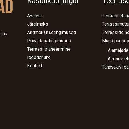
Kasulikud lingid
Teenus
Avaleht
Terrassi ehit
Järelmaks
Terrassimater
Andmekaitsetingimused
Terrasside h
sinu
Privaatsustingimused
Muud puusep
Terrassi planeerimine
Aiamajade
Ideedenurk
Aedade eh
Kontakt
Tänavakivi pa