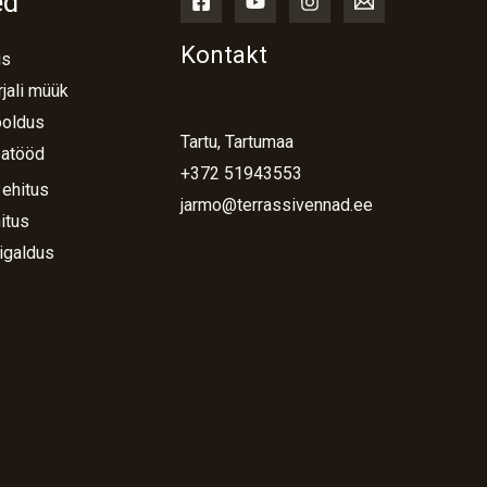
ed
Kontakt
us
jali müük
ooldus
Tartu, Tartumaa
atööd
+372 51943553
 ehitus
jarmo@terrassivennad.ee
itus
igaldus