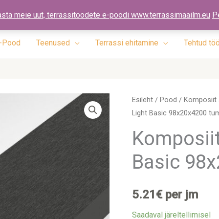
ennad.ee
asta meie uut, terrassitoodete e-poodi www.terrassimaailm.eu
P
-Pood
Teenused
Terrassi ehitamine
Tehtud tö
Komposiit
Esileht
/
Pood
/
Komposiit 
Light Basic 98x20x4200 tu
Aialaud
Light
Komposiit
Basic
Basic 98x
98x20x4200
tumehall
kogus
5.21
€
per jm
Saadaval järeltellimisel