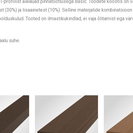
-profiilist aialauad pinnatöötlusega Basic. Toodete koostis on 
t (30%) ja lisaainetest (10%). Selline materjalide kombinatsioon
duskulud. Tooted on ilmastikukindlad, ei vaja õlitamist ega värvi
aalu suhe.