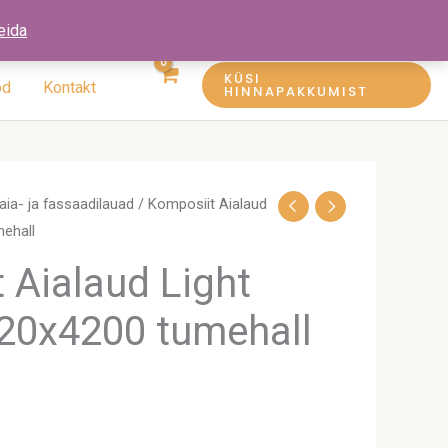
eida
KÜSI
öd
Kontakt
HINNAPAKKUMIST
aia- ja fassaadilauad
/ Komposiit Aialaud
mehall
 Aialaud Light
20x4200 tumehall