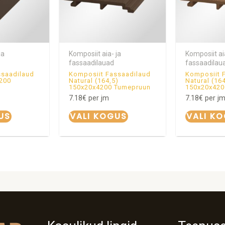
ja
Komposiit aia- ja
Komposiit ai
fassaadilauad
fassaadilau
ssaadilaud
Komposiit Fassaadilaud
Komposiit 
200
Natural (164,5)
Natural (16
150x20x4200 Tumepruun
150x20x420
7.18
€
per jm
7.18
€
per j
US
VALI KOGUS
VALI K