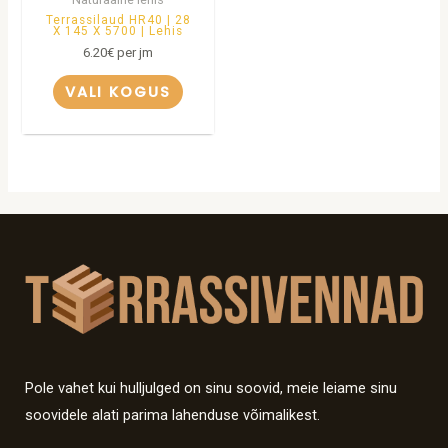
Terrassilaud HR40 | 28
X 145 X 5700 | Lehis
6.20
€
per jm
VALI KOGUS
Pole vahet kui hulljulged on sinu soovid, meie leiame sinu
soovidele alati parima lahenduse võimalikest.