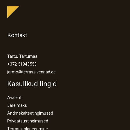
Kontakt
Tartu, Tartumaa
+372 51943553
jarmo@terrassivennad.ee
Kasulikud lingid
Avaleht
Järelmaks
Andmekaitsetingimused
Privaatsustingimused
Terrassi planeerimine