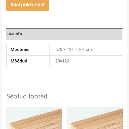
Küsi pakkumist
Lisainfo
Mõõtmed
570 × 12.0 × 2.8 cm
Mõõdud
28×120
Seotud tooted