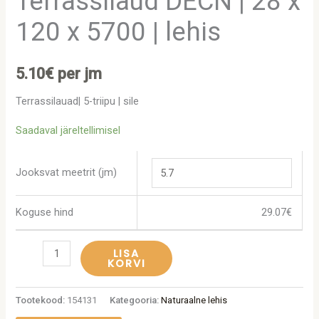
Terrassilaud DECN | 28 x
120 x 5700 | lehis
5.10
€
per jm
Terrassilauad| 5-triipu | sile
Saadaval järeltellimisel
Jooksvat meetrit (jm)
Koguse hind
29.07
€
LISA
KORVI
Tootekood:
154131
Kategooria:
Naturaalne lehis