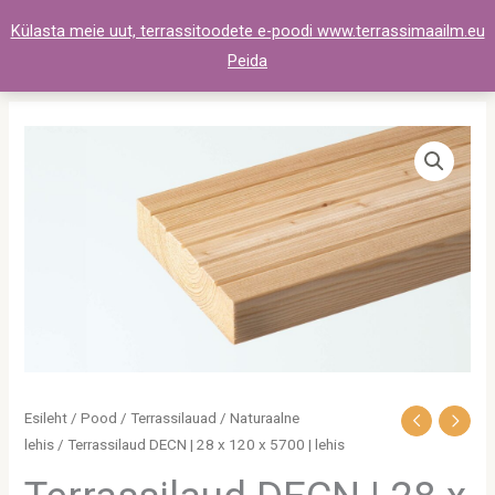
Skip
Külasta meie uut, terrassitoodete e-poodi www.terrassimaailm.eu
to
Peida
content
Terrassilaud
DECN
|
28
x
120
x
5700
|
lehis
Esileht
/
Pood
/
Terrassilauad
/
Naturaalne
kogus
lehis
/ Terrassilaud DECN | 28 x 120 x 5700 | lehis