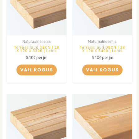
Naturaalne lehis
Naturaalne lehis
Terrassilaud DECN | 28
Terrassilaud DECN | 28
X 120 X 3300 | Lehis
X 120 X 5400 | Lehis
5.10
€
per jm
5.10
€
per jm
VALI KOGUS
VALI KOGUS