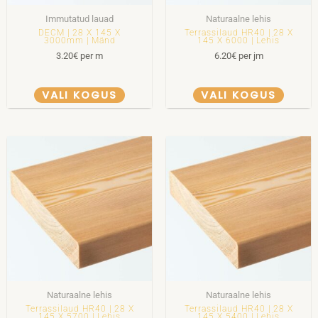
Immutatud lauad
Naturaalne lehis
DECM | 28 X 145 X
Terrassilaud HR40 | 28 X
3000mm | Mänd
145 X 6000 | Lehis
3.20
€
per m
6.20
€
per jm
VALI KOGUS
VALI KOGUS
Naturaalne lehis
Naturaalne lehis
Terrassilaud HR40 | 28 X
Terrassilaud HR40 | 28 X
145 X 5700 | Lehis
145 X 5400 | Lehis