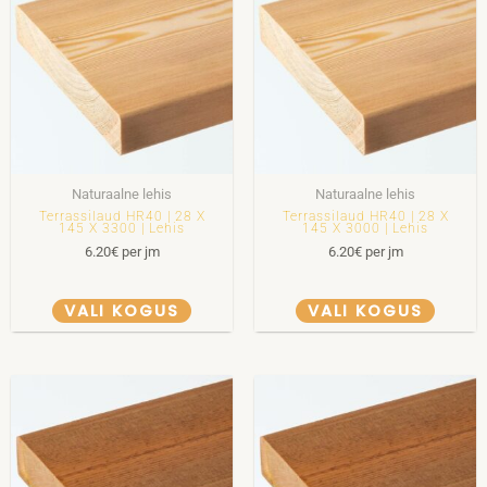
Naturaalne lehis
Naturaalne lehis
Terrassilaud HR40 | 28 X
Terrassilaud HR40 | 28 X
145 X 3300 | Lehis
145 X 3000 | Lehis
6.20
€
per jm
6.20
€
per jm
VALI KOGUS
VALI KOGUS