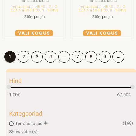
Immutatud lauad
Immutatud lauad
Terrassilaud HR40 | 27 X
Terrassilaud HR40 | 27 X
120 X 4800 Pruun | Mänd
120 X 4500 Pruun | Mänd
2.55
€
per jm
2.55
€
per jm
VALI KOGUS
VALI KOGUS
1
2
3
4
…
7
8
9
→
Hind
1.00
€
67.00
€
Kategooriad
(168)
Terrassilauad
Show value(s)