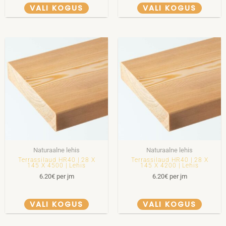
VALI KOGUS
VALI KOGUS
Naturaalne lehis
Naturaalne lehis
Terrassilaud HR40 | 28 X
Terrassilaud HR40 | 28 X
145 X 4500 | Lehis
145 X 4200 | Lehis
6.20
€
per jm
6.20
€
per jm
VALI KOGUS
VALI KOGUS