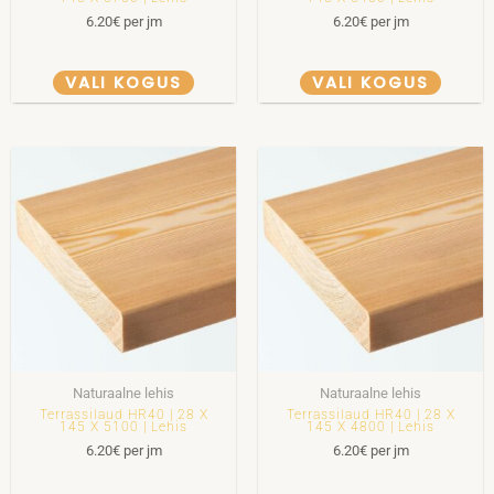
6.20
€
per jm
6.20
€
per jm
VALI KOGUS
VALI KOGUS
Naturaalne lehis
Naturaalne lehis
Terrassilaud HR40 | 28 X
Terrassilaud HR40 | 28 X
145 X 5100 | Lehis
145 X 4800 | Lehis
6.20
€
per jm
6.20
€
per jm