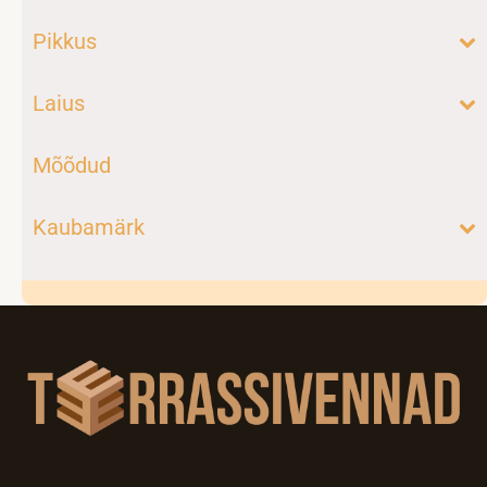
Pikkus
Laius
Mõõdud
Kaubamärk