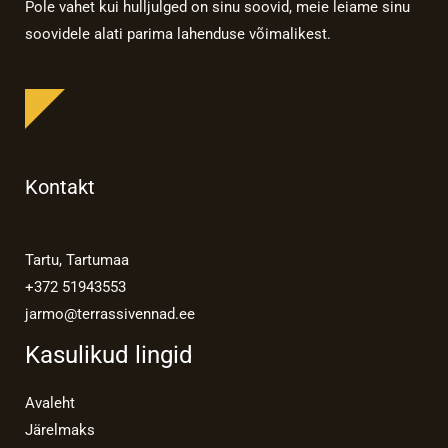
Pole vahet kui hulljulged on sinu soovid, meie leiame sinu
soovidele alati parima lahenduse võimalikest.
Kontakt
Tartu, Tartumaa
+372 51943553
jarmo@terrassivennad.ee
Kasulikud lingid
Avaleht
Järelmaks