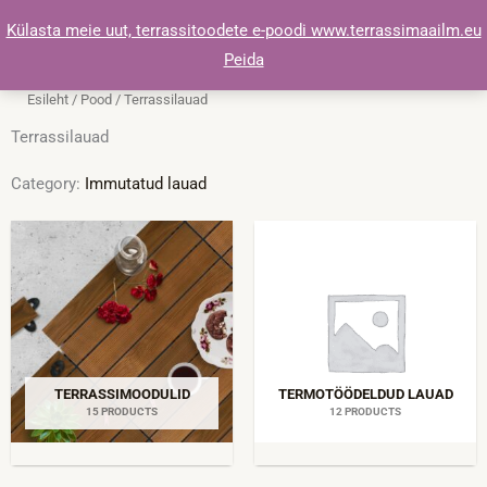
Skip
Külasta meie uut, terrassitoodete e-poodi www.terrassimaailm.eu
to
Peida
content
Esileht
/
Pood
/ Terrassilauad
Terrassilauad
Category:
Immutatud lauad
TERRASSIMOODULID
TERMOTÖÖDELDUD LAUAD
15 PRODUCTS
12 PRODUCTS