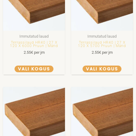
Immutatud lauad
Immutatud lauad
Terrassilaud HR40 | 27 X
Terrassilaud HR40 | 27 X
120 X 6000 Pruun | Mänd
120 X 5700 Pruun | Mänd
2.55
€
per jm
2.55
€
per jm
VALI KOGUS
VALI KOGUS