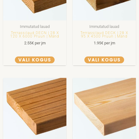
Immutatud lauad
Immutatud lauad
Terrassilaud DECN | 28 X
Terrassilaud DECK | 28 X
120 X 6000 Pruun | Mänd
95 X 4500 Pruun | Mänd
2.55
€
per jm
1.95
€
per jm
VALI KOGUS
VALI KOGUS