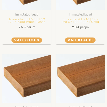
Immutatud lauad
Immutatud lauad
Terrassilaud HR40 | 27 X
Terrassilaud HR40 | 27 X
120 X 5400 Pruun | Mänd
120 X 5100 Pruun | Mänd
2.55
€
per jm
2.55
€
per jm
VALI KOGUS
VALI KOGUS