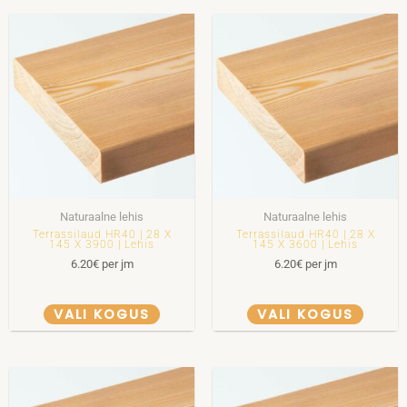
Naturaalne lehis
Naturaalne lehis
Terrassilaud HR40 | 28 X
Terrassilaud HR40 | 28 X
145 X 3900 | Lehis
145 X 3600 | Lehis
6.20
€
per jm
6.20
€
per jm
VALI KOGUS
VALI KOGUS