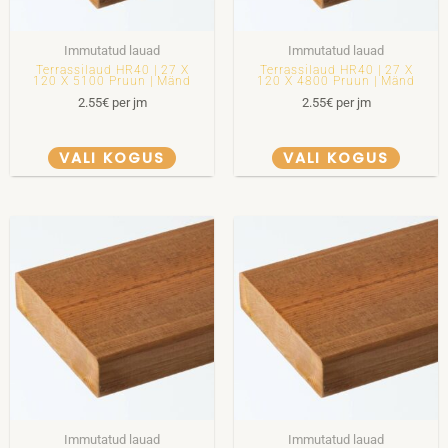
Immutatud lauad
Immutatud lauad
Terrassilaud HR40 | 27 X
Terrassilaud HR40 | 27 X
120 X 5100 Pruun | Mänd
120 X 4800 Pruun | Mänd
2.55
€
per jm
2.55
€
per jm
VALI KOGUS
VALI KOGUS
Immutatud lauad
Immutatud lauad