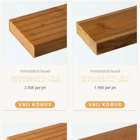
Immutatud lauad
Immutatud lauad
Terrassilaud DECN | 28 X
Terrassilaud DECK | 28 X
120 X 6000 Pruun | Mänd
95 X 4500 Pruun | Mänd
2.55
€
per jm
1.95
€
per jm
VALI KOGUS
VALI KOGUS