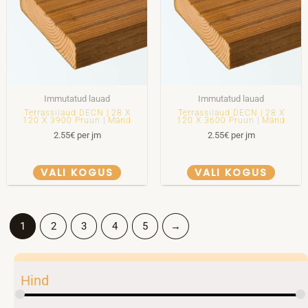
Immutatud lauad
Immutatud lauad
Terrassilaud DECN | 28 X
Terrassilaud DECN | 28 X
120 X 3900 Pruun | Mänd
120 X 3600 Pruun | Mänd
2.55
€
per jm
2.55
€
per jm
VALI KOGUS
VALI KOGUS
1
2
3
4
5
→
Hind