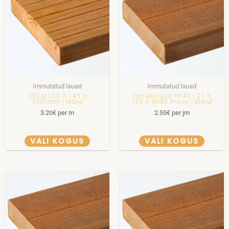
Immutatud lauad
Immutatud lauad
DECM | 28 X 145 X
Terrassilaud HR40 | 27 X
3000mm | Mänd
120 X 6000 Pruun | Mänd
3.20
€
per m
2.55
€
per jm
VALI KOGUS
VALI KOGUS