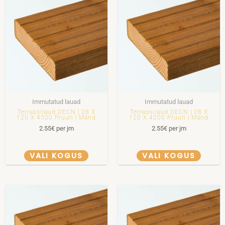
Immutatud lauad
Immutatud lauad
Terrassilaud DECN | 28 X
Terrassilaud DECN | 28 X
120 X 4500 Pruun | Mänd
120 X 4200 Pruun | Mänd
2.55
€
per jm
2.55
€
per jm
VALI KOGUS
VALI KOGUS