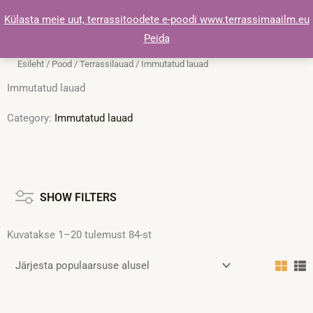
Skip
Külasta meie uut, terrassitoodete e-poodi www.terrassimaailm.eu
to
Peida
content
Esileht
/
Pood
/
Terrassilauad
/ Immutatud lauad
Immutatud lauad
Category:
Immutatud lauad
Sorteeritud
populaarsuse
järgi
SHOW FILTERS
Kuvatakse 1–20 tulemust 84-st