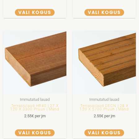
VALI KOGUS
VALI KOGUS
Immutatud lauad
Immutatud lauad
Terrassilaud HR40 | 27 X
Terrassilaud DECN | 28 X
120 X 3300 Pruun | Mänd
120 X 5700 Pruun | Mänd
2.55
€
per jm
2.55
€
per jm
VALI KOGUS
VALI KOGUS