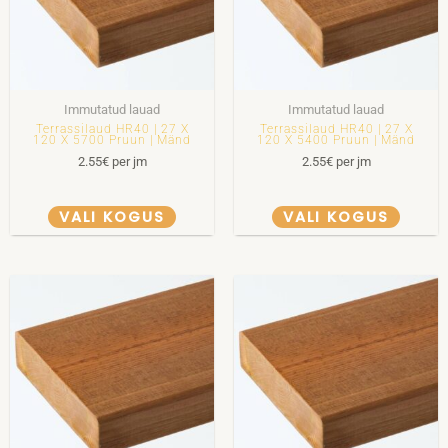
Immutatud lauad
Immutatud lauad
Terrassilaud HR40 | 27 X
Terrassilaud HR40 | 27 X
120 X 5700 Pruun | Mänd
120 X 5400 Pruun | Mänd
2.55
€
per jm
2.55
€
per jm
VALI KOGUS
VALI KOGUS