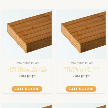
Immutatud lauad
Immutatud lauad
Terrassilaud DECN | 28 X
Terrassilaud DECN | 28 X
120 X 5400 Pruun | Mänd
120 X 5100 Pruun |
2.55
€
per jm
2.55
€
per jm
VALI KOGUS
VALI KOGUS