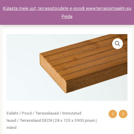
Skip
Külasta meie uut, terrassitoodete e-poodi www.terrassimaailm.eu
to
Peida
content
Terrassilaud
DECN
|
28
x
120
x
3900
pruun
|
Esileht
/
Pood
/
Terrassilauad
/
Immutatud
mänd
lauad
/ Terrassilaud DECN | 28 x 120 x 3900 pruun |
kogus
mänd