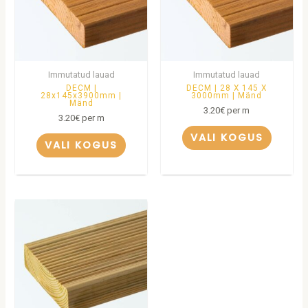
Immutatud lauad
Immutatud lauad
DECM |
DECM | 28 X 145 X
28x145x3900mm |
3000mm | Mänd
Mänd
3.20
€
per m
3.20
€
per m
VALI KOGUS
VALI KOGUS