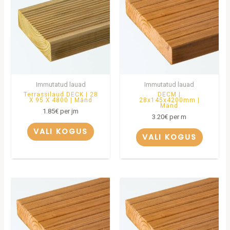
Immutatud lauad
Immutatud lauad
Terrassilaud DECK | 28
DECM |
X 95 X 4800 | Mänd
28x145x4200mm |
Mänd
1.85
€
per jm
3.20
€
per m
VALI KOGUS
VALI KOGUS