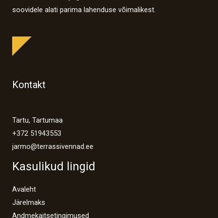
soovidele alati parima lahenduse võimalikest.
Kontakt
Tartu, Tartumaa
+372 51943553
jarmo@terrassivennad.ee
Kasulikud lingid
Avaleht
Järelmaks
Andmekaitsetingimused