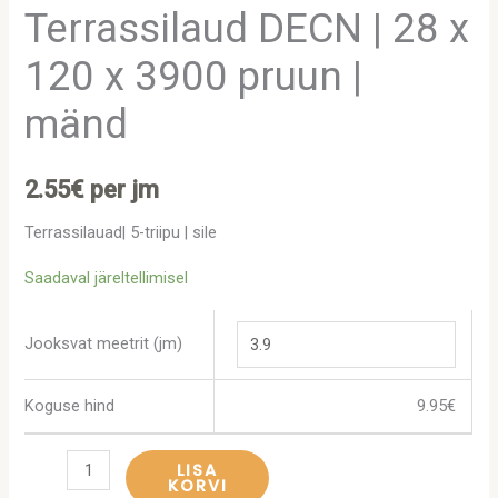
Terrassilaud DECN | 28 x
120 x 3900 pruun |
mänd
2.55
€
per jm
Terrassilauad| 5-triipu | sile
Saadaval järeltellimisel
Jooksvat meetrit (jm)
Koguse hind
9.95
€
LISA
KORVI