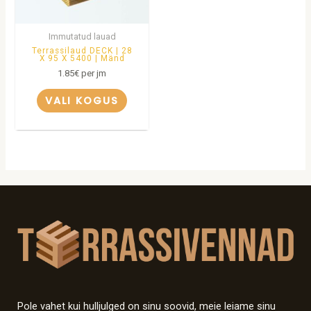
Immutatud lauad
Terrassilaud DECK | 28
X 95 X 5400 | Mänd
1.85
€
per jm
VALI KOGUS
Pole vahet kui hulljulged on sinu soovid, meie leiame sinu