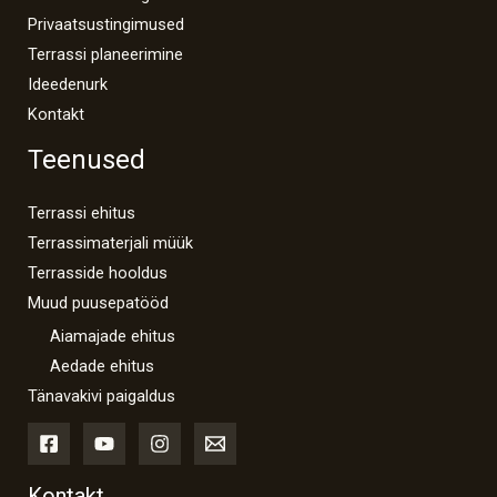
Privaatsustingimused
Terrassi planeerimine
Ideedenurk
Kontakt
Teenused
Terrassi ehitus
Terrassimaterjali müük
Terrasside hooldus
Muud puusepatööd
Aiamajade ehitus
Aedade ehitus
Tänavakivi paigaldus
Kontakt