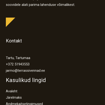
soovidele alati parima lahenduse võimalikest.
Kontakt
Tartu, Tartumaa
+372 51943553
jarmo@terrassivennad.ee
Kasulikud lingid
Avaleht
Järelmaks
Andmekaitsetingimused