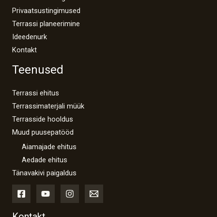
Privaatsustingimused
Terrassi planeerimine
Ideedenurk
Kontakt
Teenused
Terrassi ehitus
Terrassimaterjali müük
Terrasside hooldus
Muud puusepatööd
Aiamajade ehitus
Aedade ehitus
Tänavakivi paigaldus
Kontakt