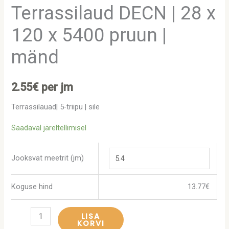
Terrassilaud DECN | 28 x
120 x 5400 pruun |
mänd
2.55
€
per jm
Terrassilauad| 5-triipu | sile
Saadaval järeltellimisel
Jooksvat meetrit (jm)
Koguse hind
13.77
€
LISA
KORVI