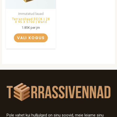
Immutatud lauad
Terrassilaud DECK | 28
X 95 X 5700 | Mänd
1.85
€
per jm
VALI KOGUS
Pole vahet kui hulljulged on sinu soovid, meie leiame sinu