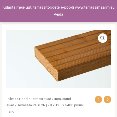
Skip
Külasta meie uut, terrassitoodete e-poodi www.terrassimaailm.eu
to
Peida
content
Terrassilaud
DECN
|
28
x
120
x
5400
pruun
|
Esileht
/
Pood
/
Terrassilauad
/
Immutatud
mänd
lauad
/ Terrassilaud DECN | 28 x 120 x 5400 pruun |
kogus
mänd