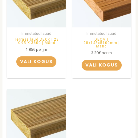
Immutatud lauad
Immutatud lauad
Terrassilaud DECK | 28
DECM |
X 95 X 3600 | Mänd
28x145x5100mm |
Mänd
1.85
€
per jm
3.20
€
per m
VALI KOGUS
VALI KOGUS