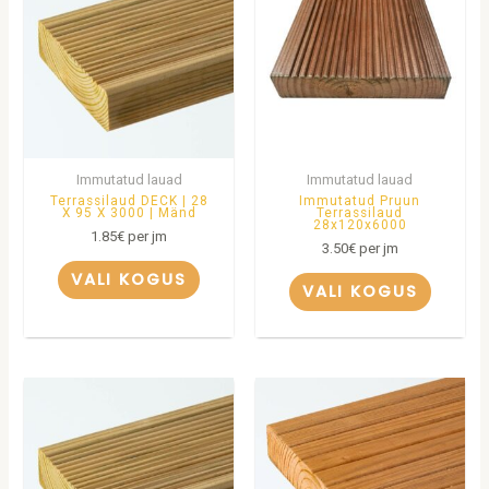
Immutatud lauad
Immutatud lauad
Terrassilaud DECK | 28
Immutatud Pruun
X 95 X 3000 | Mänd
Terrassilaud
28x120x6000
1.85
€
per jm
3.50
€
per jm
VALI KOGUS
VALI KOGUS