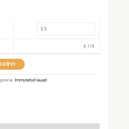
6.11
€
 KORVI
gooria:
Immutatud lauad