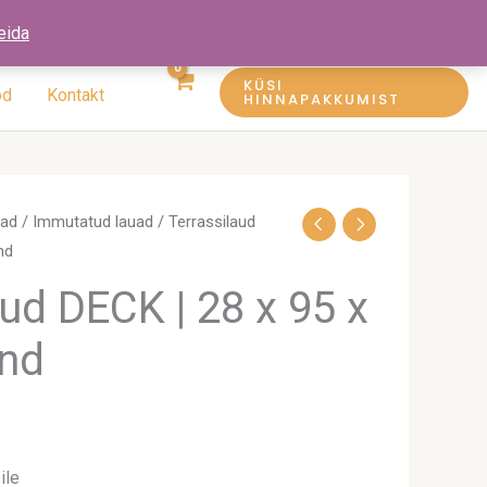
eida
KÜSI
öd
Kontakt
HINNAPAKKUMIST
uad
/
Immutatud lauad
/ Terrassilaud
nd
ud DECK | 28 x 95 x
änd
ile