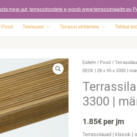
ennad.ee
asta meie uut, terrassitoodete e-poodi www.terrassimaailm.eu
P
-Pood
Teenused
Terrassi ehitamine
Tehtud tö
Terrassilaud
Esileht
/
Pood
/
Terrassila
DECK | 28 x 95 x 3300 | mä
DECK
|
Terrassila
28
3300 | m
x
95
x
1.85
€
per jm
3300
|
Terrassilauad | klassik | s