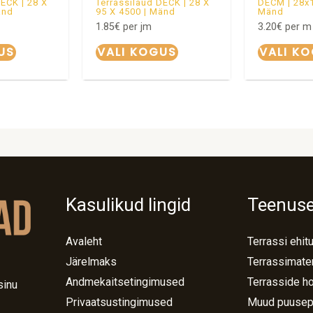
DECK | 28 X
Terrassilaud DECK | 28 X
DECM | 28x
änd
95 X 4500 | Mänd
Mänd
1.85
€
per jm
3.20
€
per m
US
VALI KOGUS
VALI K
Kasulikud lingid
Teenus
Avaleht
Terrassi ehit
Järelmaks
Terrassimater
Andmekaitsetingimused
Terrasside h
sinu
Privaatsustingimused
Muud puusep