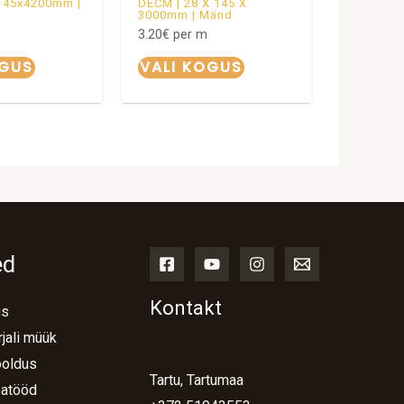
145x4200mm |
DECM | 28 X 145 X
3000mm | Mänd
3.20
€
per m
OGUS
VALI KOGUS
ed
Kontakt
us
jali müük
ooldus
Tartu, Tartumaa
atööd