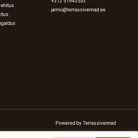
+372 51943553
 ehitus
jarmo@terrassivennad.ee
itus
igaldus
Powered by Terrassivennad