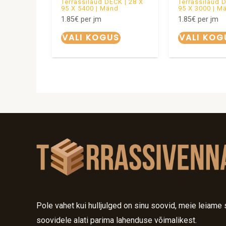
Terrassilaud DECK | 28 X
Terrassilaud 
95 X 5400 | Mänd
95 X 3000 | M
1.85
€
per jm
1.85
€
per jm
VALI KOGUS
VALI KOG
Pole vahet kui hulljulged on sinu soovid, meie leiame 
soovidele alati parima lahenduse võimalikest.