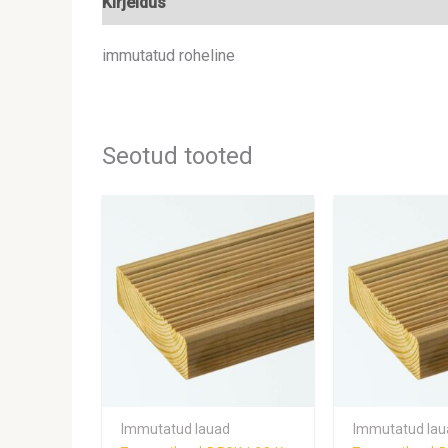
Kirjeldus
Lisainfo
immutatud roheline
Seotud tooted
Immutatud lauad
Immutatud lau