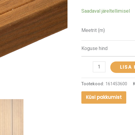
kogus
Saadaval järeltellimisel
Meetrit (m)
Koguse hind
LISA
Tootekood:
161453600
Küsi pakkumist