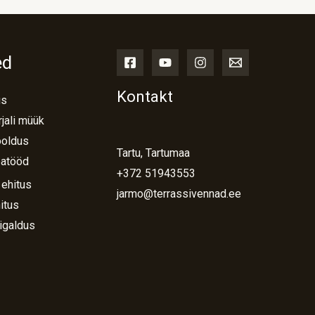
ed
Kontakt
us
jali müük
ooldus
Tartu, Tartumaa
atööd
+372 51943553
 ehitus
jarmo@terrassivennad.ee
itus
igaldus