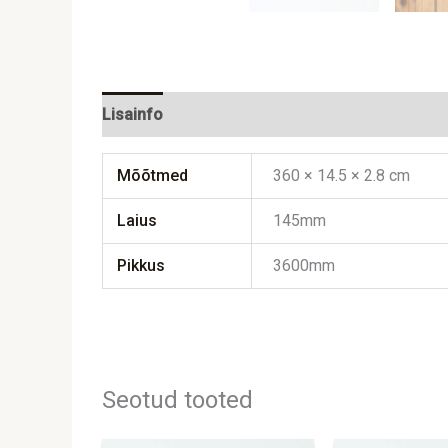
Lisainfo
Mõõtmed
360 × 14.5 × 2.8 cm
Laius
145mm
Pikkus
3600mm
Seotud tooted