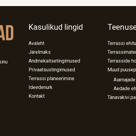
Kasulikud lingid
Teenus
Avaleht
Terrassi ehit
Järelmaks
Terrassimater
Andmekaitsetingimused
Terrasside h
sinu
Privaatsustingimused
Muud puusep
Terrassi planeerimine
Aiamajade
Ideedenurk
Aedade eh
Kontakt
Tänavakivi pa