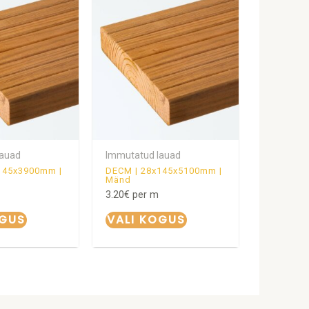
lauad
Immutatud lauad
145x3900mm |
DECM | 28x145x5100mm |
Mänd
3.20
€
per m
OGUS
VALI KOGUS