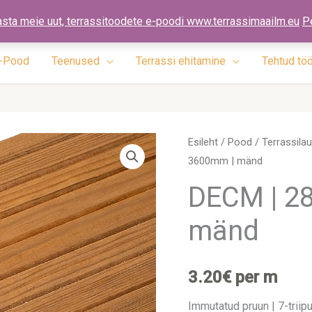
ennad.ee
asta meie uut, terrassitoodete e-poodi www.terrassimaailm.eu
P
-Pood
Teenused
Terrassi ehitamine
Tehtud tö
DECM
Esileht
/
Pood
/
Terrassila
3600mm | mänd
|
28
DECM | 28
x
mänd
145
x
3600mm
3.20
€
per m
|
mänd
Immutatud pruun | 7-triipu