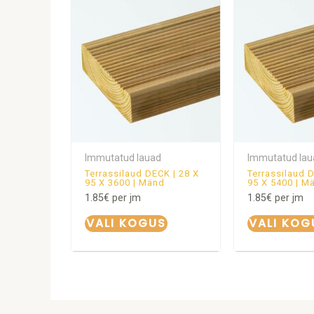
Immutatud lauad
Immutatud lau
Terrassilaud DECK | 28 X
Terrassilaud 
95 X 3600 | Mänd
95 X 5400 | M
1.85
€
per jm
1.85
€
per jm
VALI KOGUS
VALI KOG