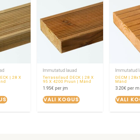
ad
Immutatud lauad
Immutatud 
DECK | 28 X
Terrassilaud DECK | 28 X
DECM | 28x
änd
95 X 4200 Pruun | Mänd
Mänd
1.95
€
per jm
3.20
€
per m
US
VALI KOGUS
VALI K