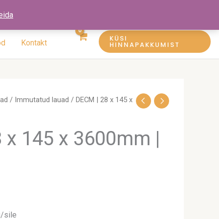
eida
KÜSI
öd
Kontakt
HINNAPAKKUMIST
uad
/
Immutatud lauad
/ DECM | 28 x 145 x
 x 145 x 3600mm |
/sile