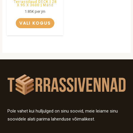
Terrassilaud DECK | 28
X 95 X 3600 | Mänd
1.85
€
per jm
VALI KOGUS
Pole vahet kui hulljulged on sinu soovid, meie leiame sinu
soovidele alati parima lahenduse võimalikest.