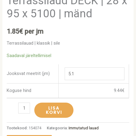
Terrassilaud DECK | 28 x
95 x 5100 | mänd
1.85
€
per jm
Terrassilauad | klassik | sile
Saadaval järeltellimisel
Jooksvat meetrit (jm)
Koguse hind
9.44
€
LISA
KORVI
Tootekood:
154074
Kategooria:
Immutatud lauad