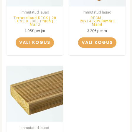
Immutatud lauad
Immutatud lauad
Terrassilaud DECK | 28
DECM |
X 95 X 3000 Pruun |
28x145x3900mm |
Mänd
Mänd
1.95
€
per jm
3.20
€
per m
VALI KOGUS
VALI KOGUS
Immutatud lauad