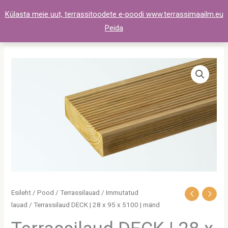
Skip
Külasta meie uut, terrassitoodete e-poodi www.terrassimaailm.eu
to
Peida
content
Terrassilaud
DECK
|
28
x
95
x
5100
|
mänd
Esileht
/
Pood
/
Terrassilauad
/
Immutatud
kogus
lauad
/ Terrassilaud DECK | 28 x 95 x 5100 | mänd