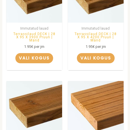
Immutatud lauad
Immutatud lauad
Terrassilaud DECK | 28
Terrassilaud DECK | 28
X 95 X 3900 Pruun |
X 95 X 4200 Pruun |
Mänd
Mänd
1.95
€
per jm
1.95
€
per jm
VALI KOGUS
VALI KOGUS