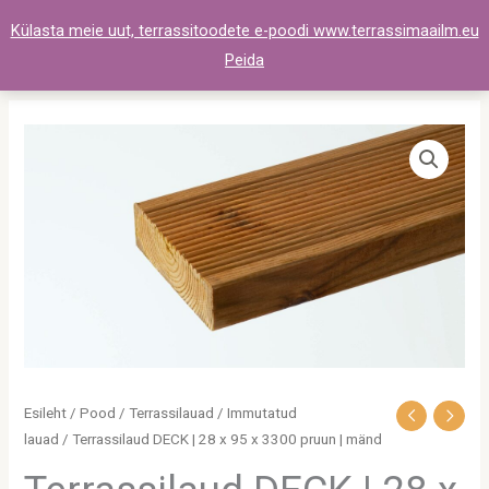
Skip
Külasta meie uut, terrassitoodete e-poodi www.terrassimaailm.eu
to
Peida
content
Terrassilaud
DECK
|
28
x
95
x
3300
pruun
|
Esileht
/
Pood
/
Terrassilauad
/
Immutatud
mänd
lauad
/ Terrassilaud DECK | 28 x 95 x 3300 pruun | mänd
kogus