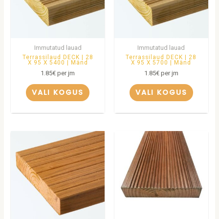
Immutatud lauad
Immutatud lauad
Terrassilaud DECK | 28
Terrassilaud DECK | 28
X 95 X 5400 | Mänd
X 95 X 5700 | Mänd
1.85
€
per jm
1.85
€
per jm
VALI KOGUS
VALI KOGUS