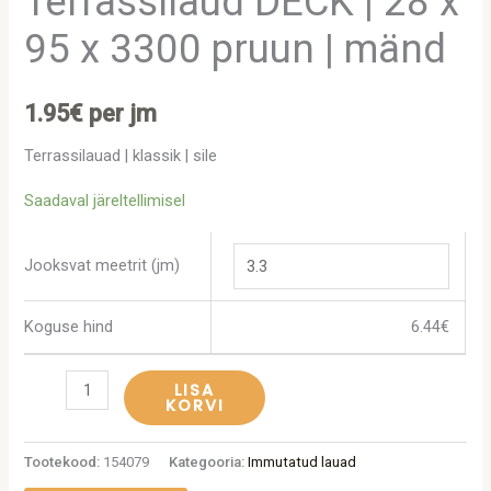
Terrassilaud DECK | 28 x
95 x 3300 pruun | mänd
1.95
€
per jm
Terrassilauad | klassik | sile
Saadaval järeltellimisel
Jooksvat meetrit (jm)
Koguse hind
6.44
€
LISA
KORVI
Tootekood:
154079
Kategooria:
Immutatud lauad