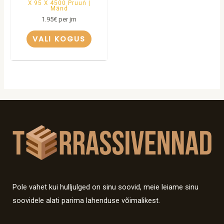
X 95 X 4500 Pruun |
Mänd
1.95
€
per jm
VALI KOGUS
Pole vahet kui hulljulged on sinu soovid, meie leiame sinu
soovidele alati parima lahenduse võimalikest.