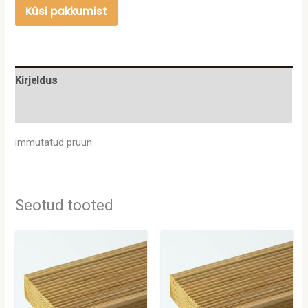
Küsi pakkumist
Kirjeldus
Lisainfo
immutatud pruun
Seotud tooted