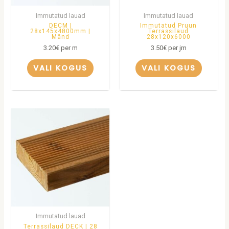
Immutatud lauad
Immutatud lauad
DECM |
Immutatud Pruun
28x145x4800mm |
Terrassilaud
Mänd
28x120x6000
3.20
€
per m
3.50
€
per jm
VALI KOGUS
VALI KOGUS
Immutatud lauad
Terrassilaud DECK | 28