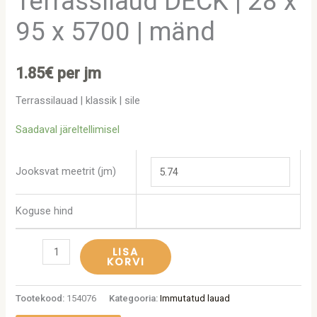
Terrassilaud DECK | 28 x
95 x 5700 | mänd
1.85
€
per jm
Terrassilauad | klassik | sile
Saadaval järeltellimisel
Jooksvat meetrit (jm)
Koguse hind
LISA
KORVI
Tootekood:
154076
Kategooria:
Immutatud lauad