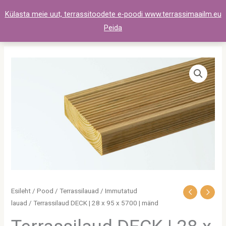
Skip
Külasta meie uut, terrassitoodete e-poodi www.terrassimaailm.eu
to
Peida
content
Terrassilaud
DECK
|
28
x
95
x
5700
|
mänd
Esileht
/
Pood
/
Terrassilauad
/
Immutatud
kogus
lauad
/ Terrassilaud DECK | 28 x 95 x 5700 | mänd