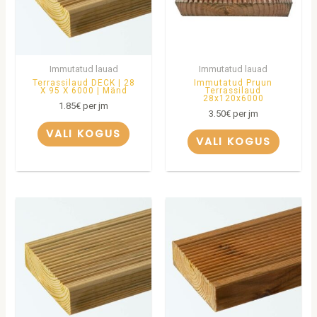
Immutatud lauad
Immutatud lauad
Terrassilaud DECK | 28
Immutatud Pruun
X 95 X 6000 | Mänd
Terrassilaud
28x120x6000
1.85
€
per jm
3.50
€
per jm
VALI KOGUS
VALI KOGUS