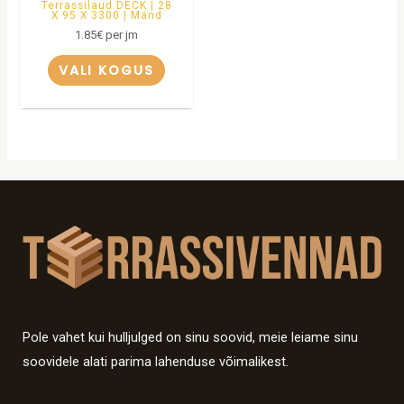
Terrassilaud DECK | 28
X 95 X 3300 | Mänd
1.85
€
per jm
VALI KOGUS
Pole vahet kui hulljulged on sinu soovid, meie leiame sinu
soovidele alati parima lahenduse võimalikest.