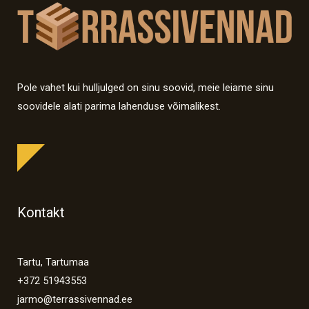
Pole vahet kui hulljulged on sinu soovid, meie leiame sinu
soovidele alati parima lahenduse võimalikest.
Kontakt
Tartu, Tartumaa
+372 51943553
jarmo@terrassivennad.ee