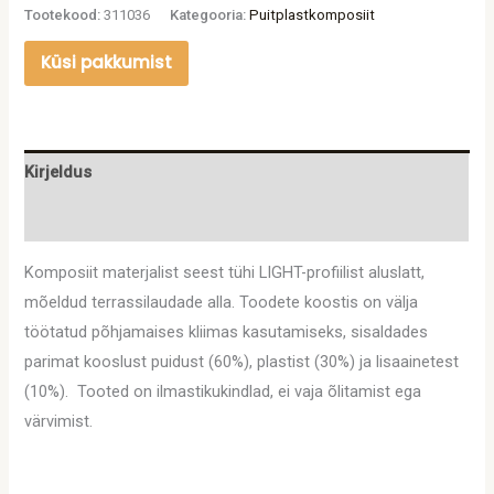
Tootekood:
311036
Kategooria:
Puitplastkomposiit
Küsi pakkumist
Kirjeldus
Lisainfo
Komposiit materjalist seest tühi LIGHT-profiilist aluslatt,
mõeldud terrassilaudade alla. Toodete koostis on välja
töötatud põhjamaises kliimas kasutamiseks, sisaldades
parimat kooslust puidust (60%), plastist (30%) ja lisaainetest
(10%). Tooted on ilmastikukindlad, ei vaja õlitamist ega
värvimist.