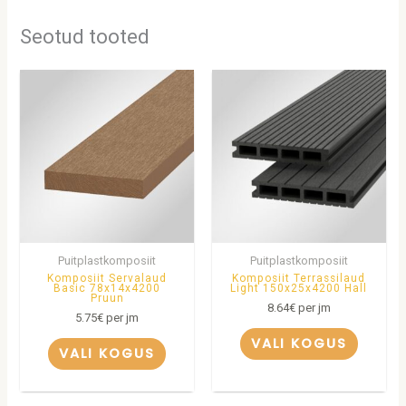
Seotud tooted
Puitplastkomposiit
Puitplastkomposiit
Komposiit Servalaud
Komposiit Terrassilaud
Basic 78x14x4200
Light 150x25x4200 Hall
Pruun
8.64
€
per jm
5.75
€
per jm
VALI KOGUS
VALI KOGUS