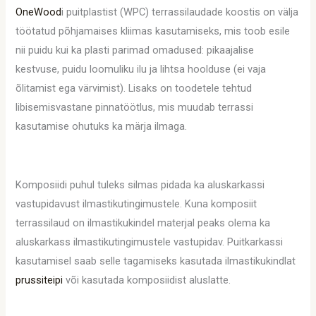
OneWood
i puitplastist (WPC) terrassilaudade koostis on välja
töötatud põhjamaises kliimas kasutamiseks, mis toob esile
nii puidu kui ka plasti parimad omadused: pikaajalise
kestvuse, puidu loomuliku ilu ja lihtsa hoolduse (ei vaja
õlitamist ega värvimist). Lisaks on toodetele tehtud
libisemisvastane pinnatöötlus, mis muudab terrassi
kasutamise ohutuks ka märja ilmaga.
Komposiidi puhul tuleks silmas pidada ka aluskarkassi
vastupidavust ilmastikutingimustele. Kuna komposiit
terrassilaud on ilmastikukindel materjal peaks olema ka
aluskarkass ilmastikutingimustele vastupidav. Puitkarkassi
kasutamisel saab selle tagamiseks kasutada ilmastikukindlat
prussiteipi
või kasutada komposiidist aluslatte.