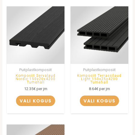
Puitplastkomposiit
Puitplastkomposiit
Komposiit Servalaud
Komposiit Terrassilaud
Nordic 150x20x4200
Light 150x25x4200
Tumehall
Tumehall
12.35
€
per jm
8.64
€
per jm
VALI KOGUS
VALI KOGUS