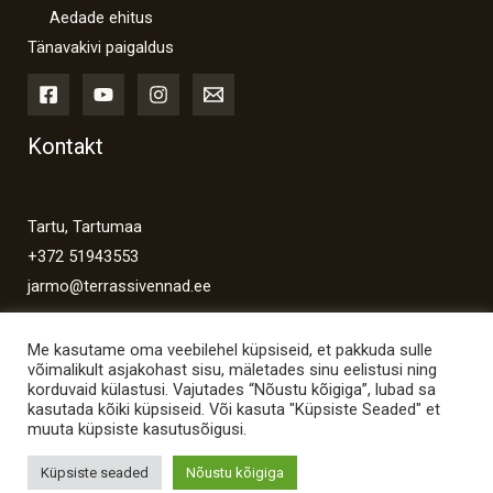
Aedade ehitus
Tänavakivi paigaldus
Kontakt
Tartu, Tartumaa
+372 51943553
jarmo@terrassivennad.ee
Me kasutame oma veebilehel küpsiseid, et pakkuda sulle
võimalikult asjakohast sisu, mäletades sinu eelistusi ning
korduvaid külastusi. Vajutades “Nõustu kõigiga”, lubad sa
kasutada kõiki küpsiseid. Või kasuta "Küpsiste Seaded" et
Copyright © 2026 Terrassivennad
muuta küpsiste kasutusõigusi.
Powered by Terrassivennad
Küpsiste seaded
Nõustu kõigiga