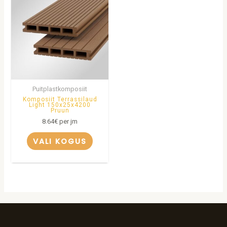
Puitplastkomposiit
Komposiit Terrassilaud
Light 150x25x4200
Pruun
8.64
€
per jm
VALI KOGUS