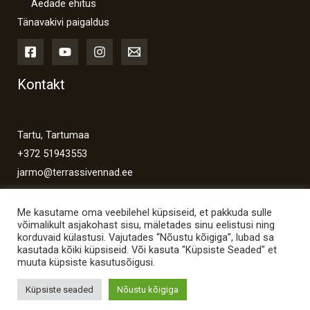
Aedade ehitus
Tänavakivi paigaldus
Kontakt
Tartu, Tartumaa
+372 51943553
jarmo@terrassivennad.ee
Me kasutame oma veebilehel küpsiseid, et pakkuda sulle
võimalikult asjakohast sisu, mäletades sinu eelistusi ning
korduvaid külastusi. Vajutades “Nõustu kõigiga”, lubad sa
kasutada kõiki küpsiseid. Või kasuta "Küpsiste Seaded" et
Copyright © 2026 Terrassivennad
muuta küpsiste kasutusõigusi.
Powered by Terrassivennad
Küpsiste seaded
Nõustu kõigiga