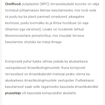
OneWood
i puitplastist (WPC) terrassilaudade koostis on välja
töötatud põhjamaises kliimas kasutamiseks, mis toob esile
nii puidu kui ka plasti parimad omadused: pikaajalise
kestvuse, puidu loomuliku ilu ja lihtsa hoolduse (ei vaja
õlitamist ega värvimist). Lisaks on toodetele tehtud
libisemisvastane pinnatöötlus, mis muudab terrassi
kasutamise ohutuks ka märja ilmaga.
Komposiidi puhul tuleks silmas pidada ka aluskarkassi
vastupidavust ilmastikutingimustele. Kuna komposiit
terrassilaud on ilmastikukindel materjal peaks olema ka
aluskarkass ilmastikutingimustele vastupidav. Puitkarkassi
kasutamisel saab selle tagamiseks kasutada ilmastikukindlat
prussiteipi
või kasutada komposiidist aluslatte.