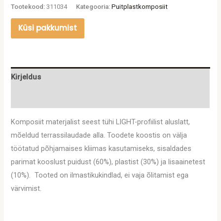
Tootekood:
311034
Kategooria:
Puitplastkomposiit
Küsi pakkumist
Kirjeldus
Lisainfo
Komposiit materjalist seest tühi LIGHT-profiilist aluslatt,
mõeldud terrassilaudade alla. Toodete koostis on välja
töötatud põhjamaises kliimas kasutamiseks, sisaldades
parimat kooslust puidust (60%), plastist (30%) ja lisaainetest
(10%). Tooted on ilmastikukindlad, ei vaja õlitamist ega
värvimist.