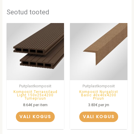
Seotud tooted
Puitplastkomposiit
Puitplastkomposiit
Komposiit Terrassilaud
Komposiit Nurgaliist
Light 150x25x4200
Basic 40x40x4200
Tumepruun
Pruun
8.64
€
per item
3.83
€
per jm
VALI KOGUS
VALI KOGUS