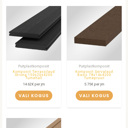
Puitplastkomposiit
Puitplastkomposiit
Komposiit Terrassilaud
Komposiit Servalaud
Strong 150x20x4200
Basic 78x14x4200
Tumehall
Tumepruun
14.62
€
per jm
5.75
€
per jm
VALI KOGUS
VALI KOGUS