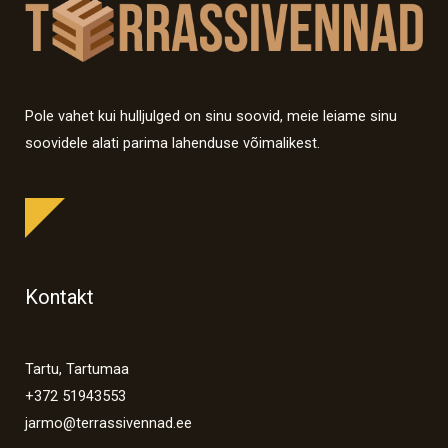
Pole vahet kui hulljulged on sinu soovid, meie leiame sinu
soovidele alati parima lahenduse võimalikest.
Kontakt
Tartu, Tartumaa
+372 51943553
jarmo@terrassivennad.ee