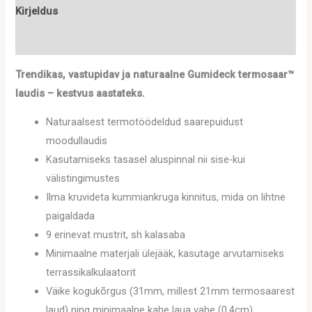
Kirjeldus
Lisainfo
Trendikas, vastupidav ja naturaalne Gumideck termosaar™
laudis – kestvus aastateks.
Naturaalsest termotöödeldud saarepuidust
moodullaudis
Kasutamiseks tasasel aluspinnal nii sise-kui
välistingimustes
Ilma kruvideta kummiankruga kinnitus, mida on lihtne
paigaldada
9 erinevat mustrit, sh kalasaba
Minimaalne materjali ülejääk, kasutage arvutamiseks
terrassikalkulaatorit
Väike kogukõrgus (31mm, millest 21mm termosaarest
laud) ning minimaalne kahe laua vahe (0,4cm)