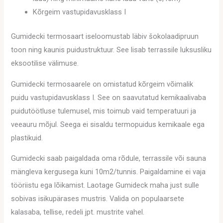
Kõrgeim vastupidavusklass I
Gumidecki termosaart iseloomustab läbiv šokolaadipruun
toon ning kaunis puidustruktuur. See lisab terrassile luksusliku
eksootilise välimuse.
Gumidecki termosaarele on omistatud kõrgeim võimalik
puidu vastupidavusklass I. See on saavutatud kemikaalivaba
puidutöötluse tulemusel, mis toimub vaid temperatuuri ja
veeauru mõjul. Seega ei sisaldu termopuidus kemikaale ega
plastikuid.
Gumidecki saab paigaldada oma rõdule, terrassile või sauna
mängleva kergusega kuni 10m2/tunnis. Paigaldamine ei vaja
tööriistu ega lõikamist. Laotage Gumideck maha just sulle
sobivas isikupärases mustris. Valida on populaarsete
kalasaba, tellise, redeli jpt. mustrite vahel.