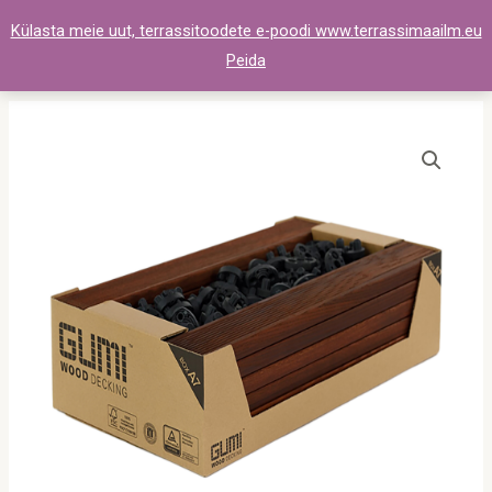
Skip
Külasta meie uut, terrassitoodete e-poodi www.terrassimaailm.eu
to
Peida
content
Terrassimoodul
termosaar
A7
21x70x514mm
(16tk)
kogus