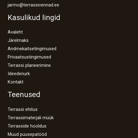
jarmo@terrassivennad.ee
Kasulikud lingid
Avaleht
Järelmaks
Andmekaitsetingimused
Privaatsustingimused
Terrassi planeerimine
Ideedenurk
Kontakt
Teenused
Terrassi ehitus
Terrassimaterjali müük
Terrasside hooldus
Muud puusepatööd