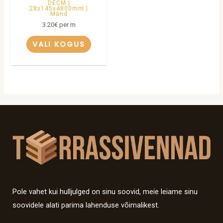
DECM |
28x145x4800mm |
Mänd
3.20
€
per m
VALI KOGUS
Pole vahet kui hulljulged on sinu soovid, meie leiame sinu
soovidele alati parima lahenduse võimalikest.