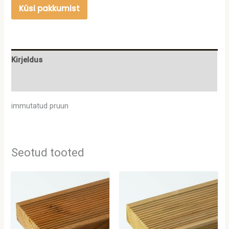
Küsi pakkumist
Kirjeldus
Lisainfo
immutatud pruun
Seotud tooted