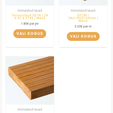
Immutatud lauad
Immutatud lauad
Terrassilaud DECK | 28
DECM |
X 95 X 5700 | Mänd
28x145x5100mm |
Mänd
1.85
€
per jm
3.20
€
per m
VALI KOGUS
VALI KOGUS
Immutatud lauad