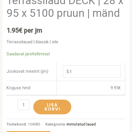
Terrassilaud DECK | 28 x
95 x 5100 pruun | mänd
1.95
€
per jm
Terrassilauad | klassik | sile
Saadaval järeltellimisel
Jooksvat meetrit (jm)
Koguse hind
9.95
€
LISA
KORVI
Tootekood:
154085
Kategooria:
Immutatud lauad