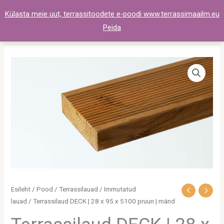
Skip
Külasta meie uut, terrassitoodete e-poodi www.terrassimaailm.eu
to
Peida
content
Terrassilaud
DECK
|
28
x
95
x
5100
pruun
|
Esileht
/
Pood
/
Terrassilauad
/
Immutatud
mänd
lauad
/ Terrassilaud DECK | 28 x 95 x 5100 pruun | mänd
kogus