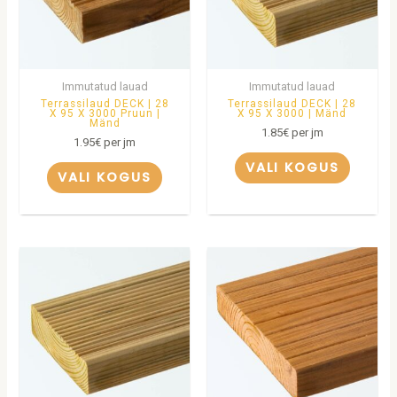
Immutatud lauad
Immutatud lauad
Terrassilaud DECK | 28
Terrassilaud DECK | 28
X 95 X 3000 Pruun |
X 95 X 3000 | Mänd
Mänd
1.85
€
per jm
1.95
€
per jm
VALI KOGUS
VALI KOGUS