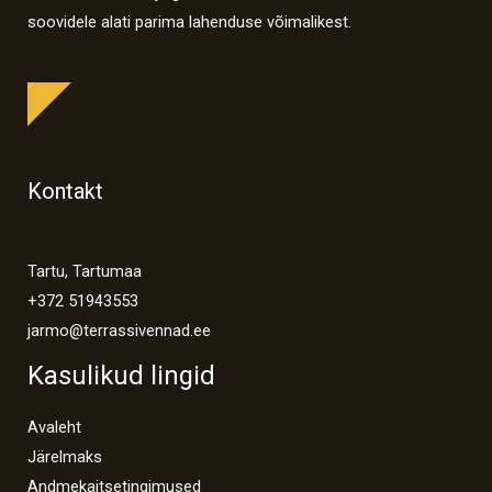
soovidele alati parima lahenduse võimalikest.
Kontakt
Tartu, Tartumaa
+372 51943553
jarmo@terrassivennad.ee
Kasulikud lingid
Avaleht
Järelmaks
Andmekaitsetingimused