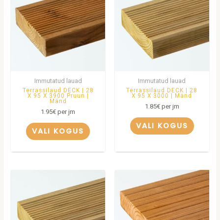
Immutatud lauad
Immutatud lauad
Terrassilaud DECK | 28
Terrassilaud DECK | 28
X 95 X 3900 Pruun |
X 95 X 3000 | Mänd
Mänd
1.85
€
per jm
1.95
€
per jm
VALI KOGUS
VALI KOGUS