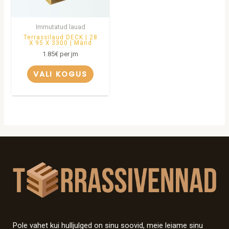
Immutatud lauad
Terrassilaud DECK | 28
X 95 X 3300 | Mänd
1.85
€
per jm
VALI KOGUS
Pole vahet kui hulljulged on sinu soovid, meie leiame sinu