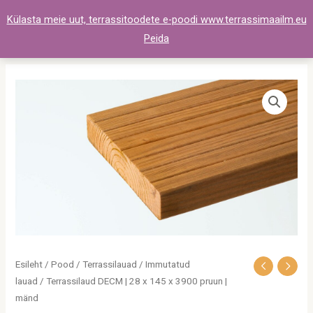
Skip
Külasta meie uut, terrassitoodete e-poodi www.terrassimaailm.eu
to
Peida
content
Terrassilaud
DECM
|
28
x
145
x
3900
pruun
|
Esileht
/
Pood
/
Terrassilauad
/
Immutatud
mänd
lauad
/ Terrassilaud DECM | 28 x 145 x 3900 pruun |
kogus
mänd