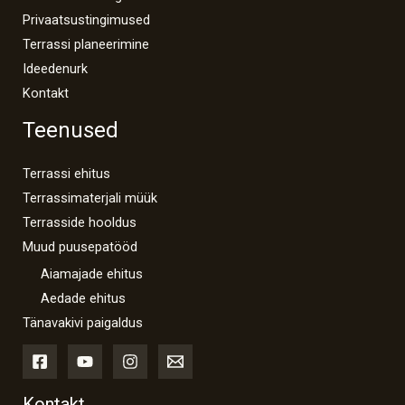
Privaatsustingimused
Terrassi planeerimine
Ideedenurk
Kontakt
Teenused
Terrassi ehitus
Terrassimaterjali müük
Terrasside hooldus
Muud puusepatööd
Aiamajade ehitus
Aedade ehitus
Tänavakivi paigaldus
Kontakt