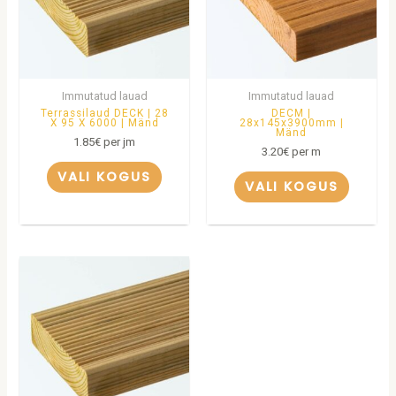
Immutatud lauad
Immutatud lauad
Terrassilaud DECK | 28
DECM |
X 95 X 6000 | Mänd
28x145x3900mm |
Mänd
1.85
€
per jm
3.20
€
per m
VALI KOGUS
VALI KOGUS