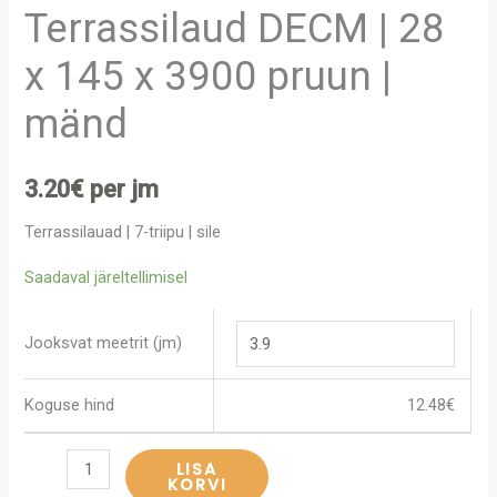
Terrassilaud DECM | 28
x 145 x 3900 pruun |
mänd
3.20
€
per jm
Terrassilauad | 7-triipu | sile
Saadaval järeltellimisel
Jooksvat meetrit (jm)
Koguse hind
12.48
€
LISA
KORVI