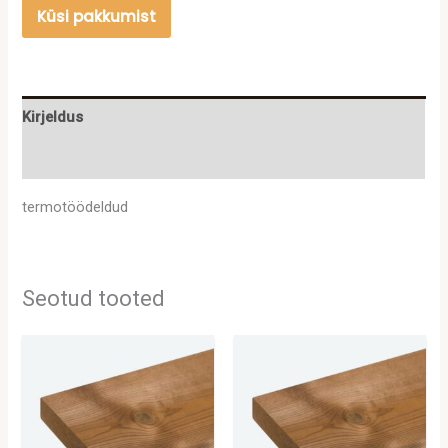
Küsi pakkumist
Kirjeldus
Lisainfo
termotöödeldud
Seotud tooted