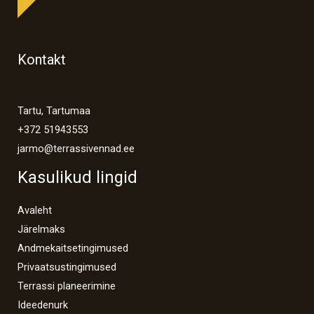
Kontakt
Tartu, Tartumaa
+372 51943553
jarmo@terrassivennad.ee
Kasulikud lingid
Avaleht
Järelmaks
Andmekaitsetingimused
Privaatsustingimused
Terrassi planeerimine
Ideedenurk