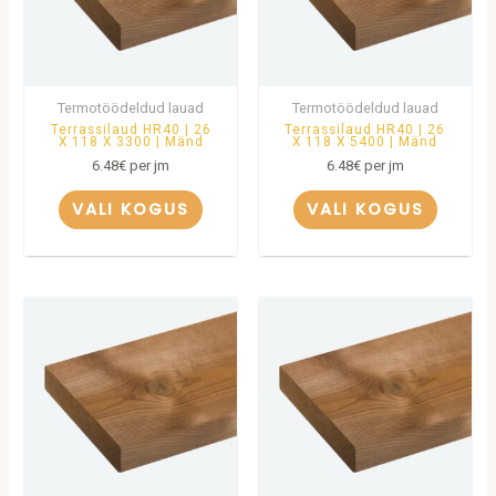
Termotöödeldud lauad
Termotöödeldud lauad
Terrassilaud HR40 | 26
Terrassilaud HR40 | 26
X 118 X 3300 | Mänd
X 118 X 5400 | Mänd
6.48
€
per jm
6.48
€
per jm
VALI KOGUS
VALI KOGUS