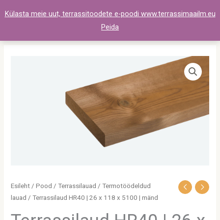
Skip
Külasta meie uut, terrassitoodete e-poodi www.terrassimaailm.eu
to
Peida
content
Terrassilaud
HR40
|
26
x
118
x
5100
|
mänd
Esileht
/
Pood
/
Terrassilauad
/
Termotöödeldud
kogus
lauad
/ Terrassilaud HR40 | 26 x 118 x 5100 | mänd