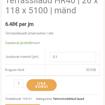
Terrassilaud HR40 | 26 x
118 x 5100 | mänd
6.48
€
per jm
Terrassilauad| ümarnurkne | sile
Saadaval järeltellimisel
Jooksvat meetrit (jm)
Koguse hind
33.05
€
LISA
KORVI
Tootekood:
154151
Kategooria:
Termotöödeldud lauad