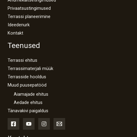
Andmekaitsetingimused
Privaatsustingimused
Terrassi planeerimine
Ideedenurk
Kontakt
Teenused
Terrassi ehitus
Terrassimaterjali müük
Terrasside hooldus
Muud puusepatööd
Aiamajade ehitus
Aedade ehitus
Tänavakivi paigaldus