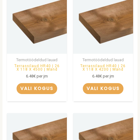
Termotöödeldud lauad
Termotöödeldud lauad
Terrassilaud HR40 | 26
Terrassilaud HR40 | 26
X 118 X 4500 | Mänd
X 118 X 4200 | Mänd
6.48
€
per jm
6.48
€
per jm
VALI KOGUS
VALI KOGUS