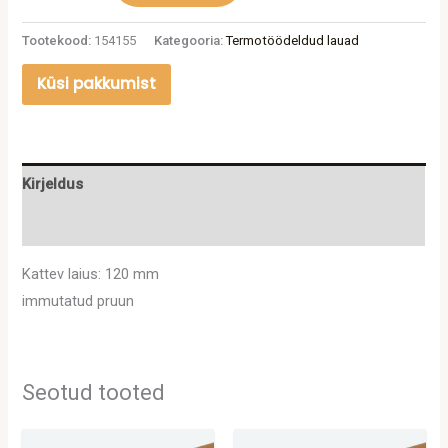
Tootekood:
154155
Kategooria:
Termotöödeldud lauad
Küsi pakkumist
Kirjeldus
Lisainfo
Kattev laius: 120 mm
immutatud pruun
Seotud tooted