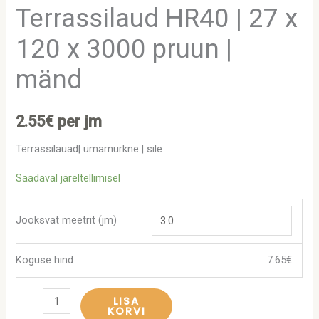
Terrassilaud HR40 | 27 x
120 x 3000 pruun |
mänd
2.55
€
per jm
Terrassilauad| ümarnurkne | sile
Saadaval järeltellimisel
Jooksvat meetrit (jm)
Koguse hind
7.65
€
LISA
KORVI