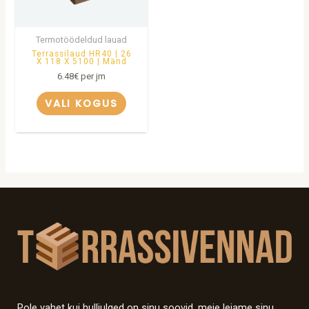
Termotöödeldud lauad
Terrassilaud HR40 | 26
X 118 X 5100 | Mänd
6.48
€
per jm
VALI KOGUS
Pole vahet kui hulljulged on sinu soovid, meie leiame sinu