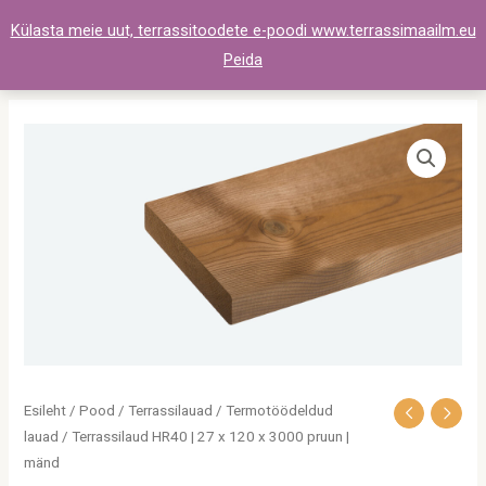
Skip
Külasta meie uut, terrassitoodete e-poodi www.terrassimaailm.eu
to
Peida
content
Terrassilaud
HR40
|
27
x
120
x
3000
pruun
|
Esileht
/
Pood
/
Terrassilauad
/
Termotöödeldud
mänd
lauad
/ Terrassilaud HR40 | 27 x 120 x 3000 pruun |
kogus
mänd