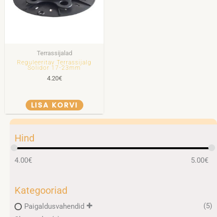
Terrassijalad
Reguleeritav Terrassijalg
Solidor 17-23mm
4.20
€
LISA KORVI
Hind
4.00
€
5.00
€
Kategooriad
(5)
Paigaldusvahendid