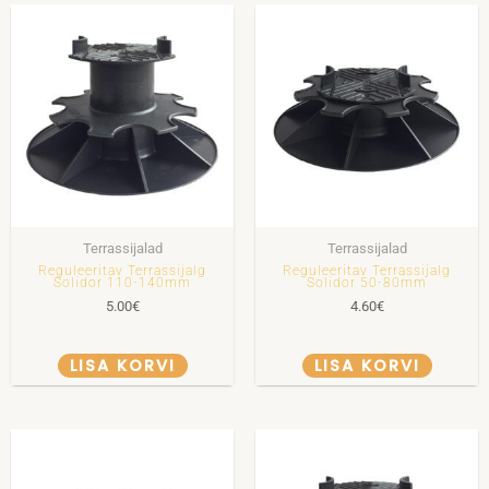
Terrassijalad
Terrassijalad
Reguleeritav Terrassijalg
Reguleeritav Terrassijalg
Solidor 110-140mm
Solidor 50-80mm
5.00
€
4.60
€
LISA KORVI
LISA KORVI