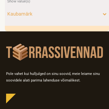
Show value(s)
Kaubamärk
Pole vahet kui hulljulged on sinu soovid, meie leiame sinu
soovidele alati parima lahenduse võimalikest.