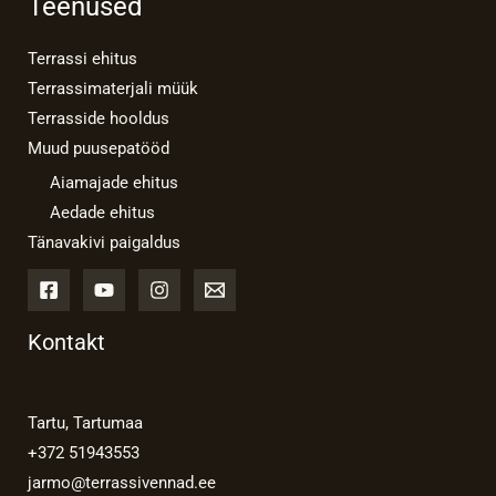
Teenused
Terrassi ehitus
Terrassimaterjali müük
Terrasside hooldus
Muud puusepatööd
Aiamajade ehitus
Aedade ehitus
Tänavakivi paigaldus
Kontakt
Tartu, Tartumaa
+372 51943553
jarmo@terrassivennad.ee