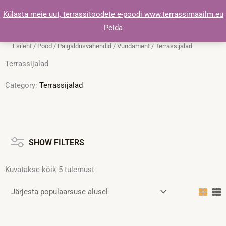
Skip
Külasta meie uut, terrassitoodete e-poodi www.terrassimaailm.eu
to
Peida
content
Esileht
/
Pood
/
Paigaldusvahendid
/
Vundament
/ Terrassijalad
Terrassijalad
Category:
Terrassijalad
Sorteeritud
populaarsuse
järgi
SHOW FILTERS
Kuvatakse kõik 5 tulemust