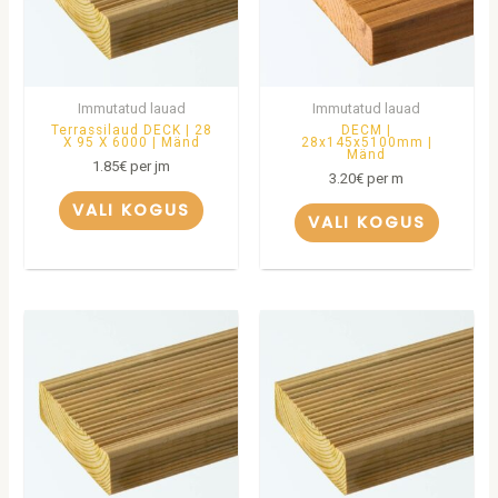
Immutatud lauad
Immutatud lauad
Terrassilaud DECK | 28
DECM |
X 95 X 6000 | Mänd
28x145x5100mm |
Mänd
1.85
€
per jm
3.20
€
per m
VALI KOGUS
VALI KOGUS