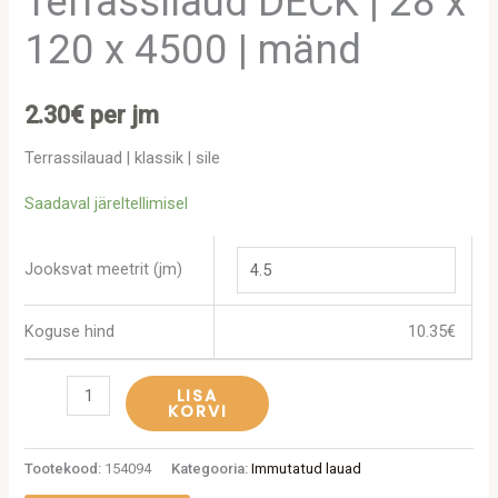
Terrassilaud DECK | 28 x
120 x 4500 | mänd
2.30
€
per jm
Terrassilauad | klassik | sile
Saadaval järeltellimisel
Jooksvat meetrit (jm)
Koguse hind
10.35
€
LISA
KORVI
Tootekood:
154094
Kategooria:
Immutatud lauad