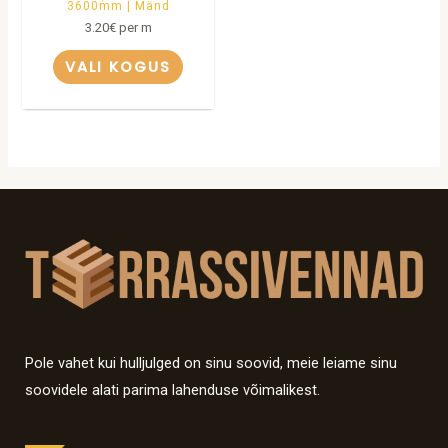
3600mm | Mänd
3.20
€
per m
VALI KOGUS
Pole vahet kui hulljulged on sinu soovid, meie leiame sinu
soovidele alati parima lahenduse võimalikest.