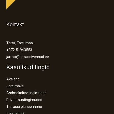
Kontakt
Tartu, Tartumaa
+372 51943553
jarmo@terrassivennad.ee
Kasulikud lingid
Avaleht
Järelmaks
Andmekaitsetingimused
Privaatsustingimused
Terrassi planeerimine
Ideedenurk