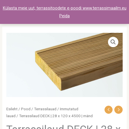
Skip
Külasta meie uut, terrassitoodete e-poodi www.terrassimaailm.eu
to
Peida
content
Terrassilaud
DECK
|
28
x
120
x
4500
|
mänd
Esileht
/
Pood
/
Terrassilauad
/
Immutatud
kogus
lauad
/ Terrassilaud DECK | 28 x 120 x 4500 | mänd