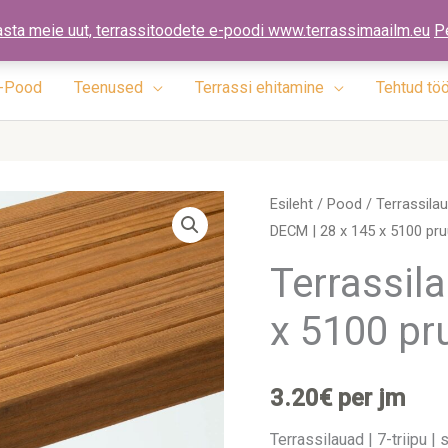
ennad.ee
asta meie uut, terrassitoodete e-poodi www.terrassimaailm.eu
P
-Pood
Teenused
Terrassi ehitamine
Tehtud tö
Terrassilaud
Esileht
/
Pood
/
Terrassila
DECM | 28 x 145 x 5100 pr
DECM
|
Terrassil
28
x 5100 pr
x
145
x
3.20
€
per jm
5100
pruun
Terrassilauad | 7-triipu | s