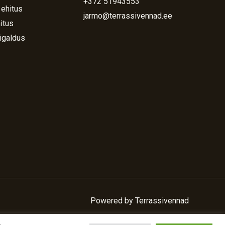
+372 51943553
 ehitus
jarmo@terrassivennad.ee
itus
igaldus
Powered by Terrassivennad