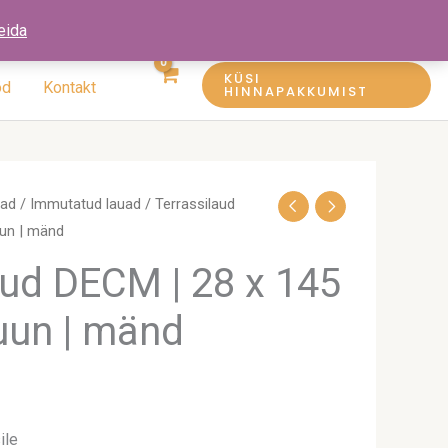
eida
KÜSI
öd
Kontakt
HINNAPAKKUMIST
uad
/
Immutatud lauad
/ Terrassilaud
uun | mänd
aud DECM | 28 x 145
uun | mänd
ile