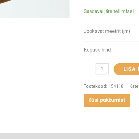
|
Saadaval järeltellimisel
mänd
kogus
Jooksvat meetrit (jm)
Koguse hind
LISA
Tootekood:
154118
Kate
Küsi pakkumist