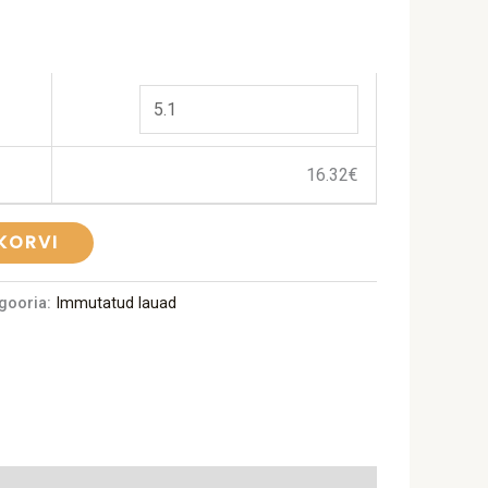
16.32
€
 KORVI
gooria:
Immutatud lauad