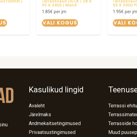
5x5100mm |
Terrassilaud DECK | 28 X
Terrassilau
95 X 5400 | Mänd
95 X 3900 P
1.85
€
per jm
1.95
€
per j
US
VALI KOGUS
VALI K
Kasulikud lingid
Teenus
Avaleht
Terrassi ehit
Järelmaks
Terrassimater
Andmekaitsetingimused
Terrasside h
sinu
Privaatsustingimused
Muud puusep