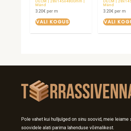
DECM | 28x145x4800mm |
DECM | 28x14
Mänd
Mänd
3.20
€
per m
3.20
€
per m
VALI KOGUS
VALI KOG
Pole vahet kui hulljulged on sinu soovid, meie leiame 
soovidele alati parima lahenduse võimalikest.