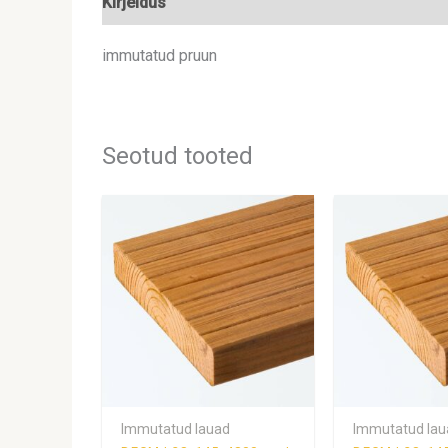
Kirjeldus
Lisainfo
immutatud pruun
Seotud tooted
Immutatud lauad
Immutatud lau