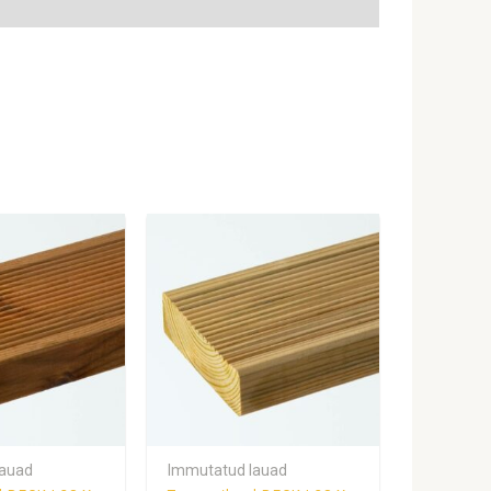
lauad
Immutatud lauad