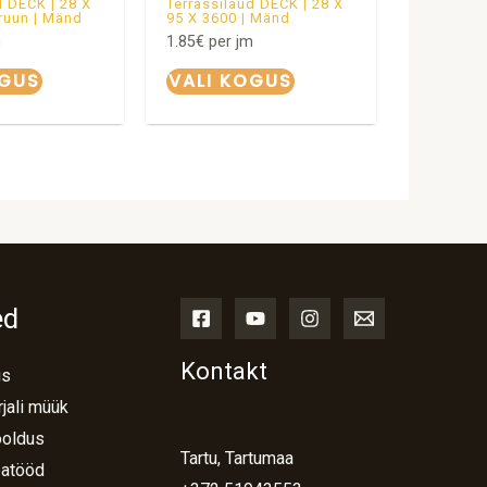
d DECK | 28 X
Terrassilaud DECK | 28 X
ruun | Mänd
95 X 3600 | Mänd
m
1.85
€
per jm
OGUS
VALI KOGUS
ed
Kontakt
us
jali müük
ooldus
Tartu, Tartumaa
atööd