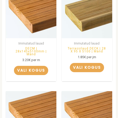
Immutatud lauad
Immutatud lauad
DECM |
Terrassilaud DECK | 28
28x145x5100mm |
X 95 X 5100 | Mänd
Mänd
1.85
€
per jm
3.20
€
per m
VALI KOGUS
VALI KOGUS