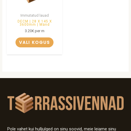
Immutatud lauad
DECM | 28 X 145 X
3600mm | Mänd
3.20
€
per m
VALI KOGUS
Pole vahet kui hulljulged on sinu soovid, meie leiame sinu