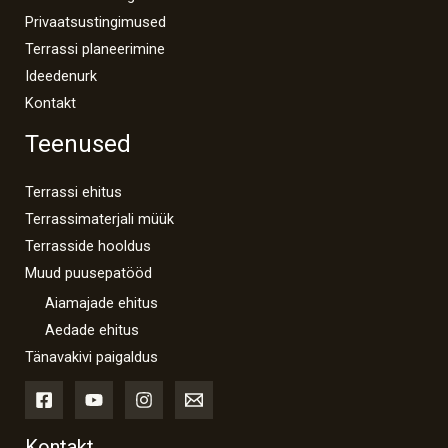
Privaatsustingimused
Terrassi planeerimine
Ideedenurk
Kontakt
Teenused
Terrassi ehitus
Terrassimaterjali müük
Terrasside hooldus
Muud puusepatööd
Aiamajade ehitus
Aedade ehitus
Tänavakivi paigaldus
Kontakt