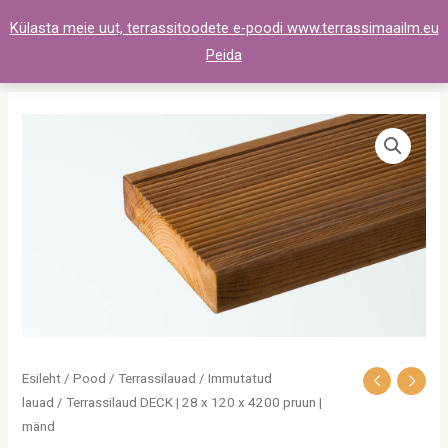
Skip
Külasta meie uut, terrassitoodete e-poodi www.terrassimaailm.eu
to
Peida
content
Terrassilaud
DECK
|
28
x
120
x
4200
pruun
|
Esileht
/
Pood
/
Terrassilauad
/
Immutatud
mänd
lauad
/ Terrassilaud DECK | 28 x 120 x 4200 pruun |
kogus
mänd