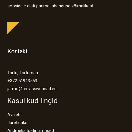
soovidele alati parima lahenduse võimalikest.
Kontakt
Tartu, Tartumaa
+372 51943553
jarmo@terrassivennad.ee
Kasulikud lingid
Avaleht
Järelmaks
Andmekaitsetingimused